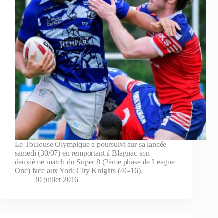
Le Toulouse Olympique a poursuivi sur sa lancée
samedi (30/07) en remportant à Blagnac son
deuxième match du Super 8 (2ème phase de League
One) face aux York City Knights (46-16).
30 juillet 2016