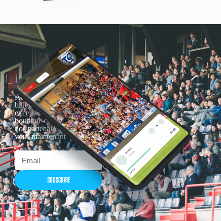
Actualités, nouveautés,
billetterie, remises
exceptionnelles dans la
boutique officielles & chez
nos partenaires… Inscrivez-
vous maintenant
SOUSCRIRE