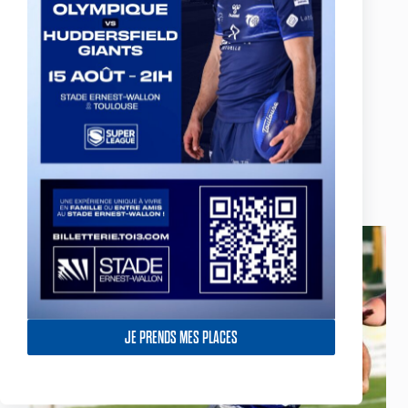
Le Toulouse Olympique dispute son deuxième
match consécutif au stade Ernest Argelès de Blagnac
ce samedi (30/07) à 18h30 face aux York City
Knights, dans le cadre de la deuxième journée du
Super 8.
29 juillet 2016
TO XIII vs York City Knights – Le groupe
Toulousain
JE PRENDS MES PLACES