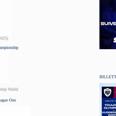
2025)
ampionship
BILLET
ship Shield
League One