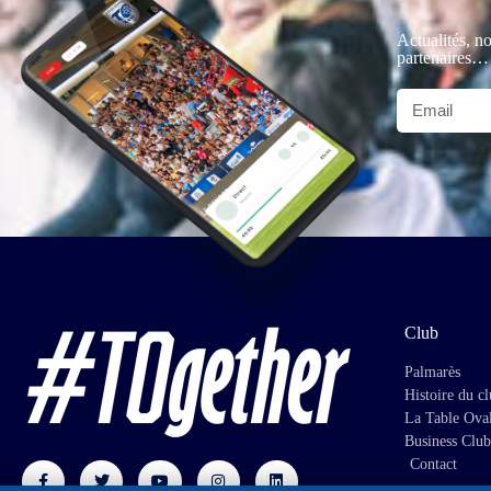
Actualités, no
partenaires…
Club
Palmarès
Histoire du c
La Table Ova
Business Club
Contact