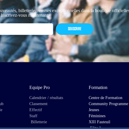
uveautés, billetterie, remises exceptionnelles dans la boutique officiell
 Inscrivez-vous maintenant
SOUSCRIRE
Equipe Pro
Formation
Calendrier / résultats
Centre de Formation
lub
Classement
Community Programme
le
Effectif
Jeunes
Staff
Féminines
Billetterie
XIII Fauteuil
Elite 1