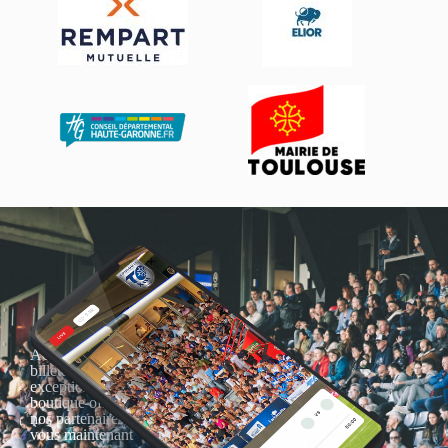
Actualités, nouveautés,
billetterie, remises
exceptionnelles dans la
boutique officielles & chez
nos partenaires… Inscrivez-
vous maintenant