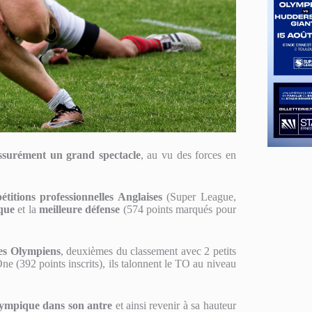
ssurément un grand spectacle
, au vu des forces en
titions professionnelles Anglaises
(Super League,
aque
et la
meilleure défense
(574 points marqués pour
des Olympiens
, deuxièmes du classement avec 2 petits
ne (392 points inscrits), ils talonnent le TO au niveau
Olympique dans son antre
et ainsi revenir à sa hauteur