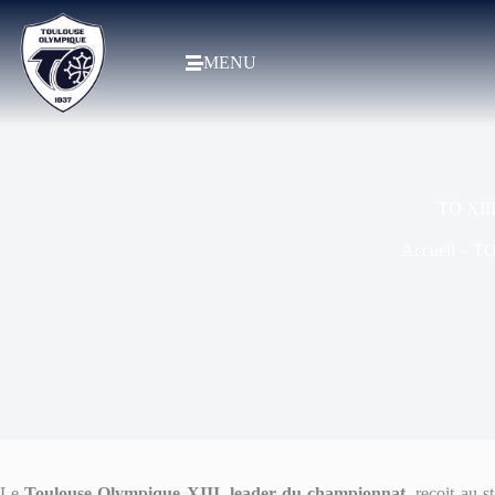
MENU
TO XIII 
Accueil
»
TO 
Le
Toulouse Olympique XIII, leader du championnat
, reçoit au 