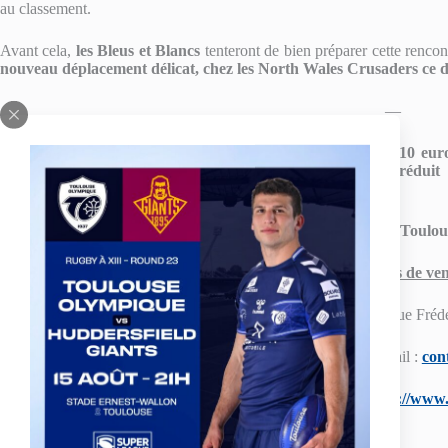
au classement.
Avant cela,
les Bleus et Blancs
tenteront de bien préparer cette rencon
nouveau déplacement délicat, chez les North Wales Crusaders
ce 
—
Au stade Ernest Argelès,
l’entrée générale sera au tarif de 10 eur
tribune Honneur/Ouest
tandis que
l’admission en tarif réduit
demandeurs d’emplois).
Nous vous attendons nombreux à Blagnac pour soutenir le Toulou
Infos / points de ven
Toulouse Olympique XIII – 107, avenue Frédé
Tél : 05.61.57.80.00 / Mail :
con
Billetterie électronique :
https://www.