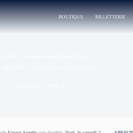
BOUTIQUE
BILLETTERIE
vs York – La finale de la 1ère phase à Blagnac
XIII vs York – La finale de la 1ère phase à Blagnac
28 juin 2016
30 juin 2016
stade
Ernest Argelès
son dauphin,
York, le samedi 2
APP SU