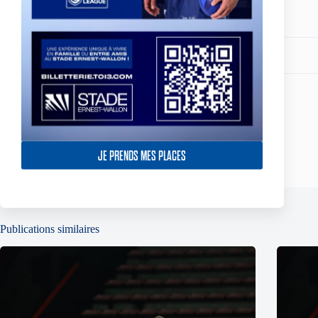
Partagez votre amour
ARTICLE
PRÉCÉDENT
North Wales vs TO - Le résumé vidéo
JE PRENDS MES PLACES
Publications similaires