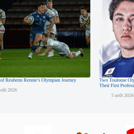
of Reubenn Rennie’s Olympian Journey
Two Toulouse Ol
Their First Profes
août 2026
5 août 2026