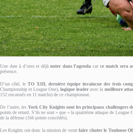
Une date à d’ores et déjà
noter dans l’agenda
car
ce match sera a
présence.
D’un côté, le
TO XIII
,
dernière équipe invaincue des trois compé
Championship et League One),
logique leader
avec la
meilleure att
152 encaissés en 11 matchs) de ce championnat.
De l’autre, les
York City Knights sont les principaux challengers 
points de retard. S’ils ne sont « que » la quatrième attaque de League O
de la défense (166 points concédés).
Les Knights ont donc la mission de venir
faire chuter le Toulouse 