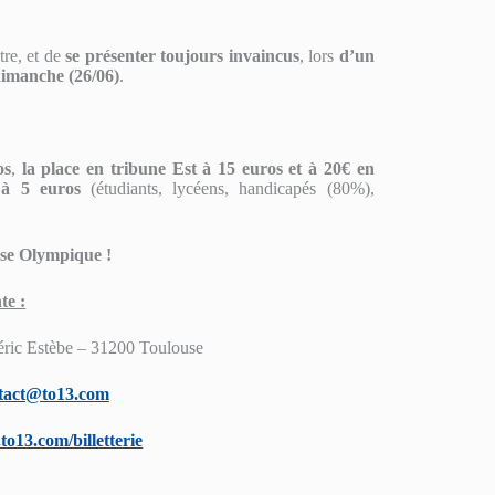
tre, et de
se présenter toujours invaincus
, lors
d’un
dimanche (26/06)
.
os
,
la place en tribune Est à 15 euros et à 20€ en
 à 5 euros
(étudiants, lycéens, handicapés (80%),
se Olympique !
te :
ric Estèbe – 31200 Toulouse
tact@to13.com
to13.com/billetterie