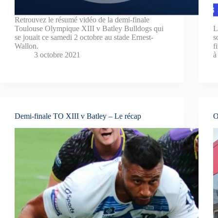
Retrouvez le résumé vidéo de la demi-finale
Toulouse Olympique XIII v Batley Bulldogs qui
L
se jouait ce samedi 2 octobre au stade Ernest-
s
Wallon.
f
3 octobre 2021
à
Demi-finale TO XIII v Batley – Le récap
O