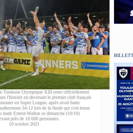
BILLET
e Toulouse Olympique XIII entre officiellement
ans l'histoire en devenant le premier club français
 monter en Super League, après avoir battu
eatherstone 34-12 lors de la finale qui s'est tenue
u stade Ernest-Wallon ce dimanche (10/10)
evant près de 10 000 personnes.
10 octobre 2021