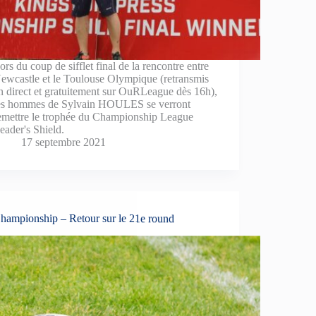
ors du coup de sifflet final de la rencontre entre
ewcastle et le Toulouse Olympique (retransmis
n direct et gratuitement sur OuRLeague dès 16h),
es hommes de Sylvain HOULES se verront
emettre le trophée du Championship League
eader's Shield.
17 septembre 2021
hampionship – Retour sur le 21e round