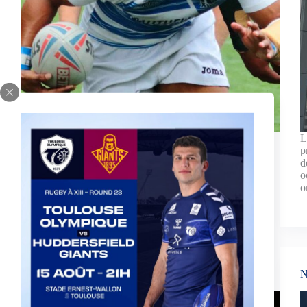
Petit récapitulatif des forces en présence avant la
L
demi-finale du Toulouse Olympique contre Batley
p
ce samedi 2 octobre au stade Ernest-Wallon. Coup
d
d'envoi à 16h15.
o
27 septembre 2021
o
Championship, et maintenant ?
N