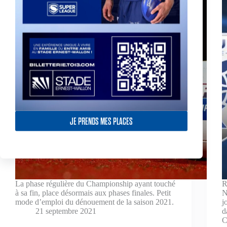
JE PRENDS MES PLACES
La phase régulière du Championship ayant touché
R
à sa fin, place désormais aux phases finales. Petit
N
mode d’emploi du dénouement de la saison 2021.
j
21 septembre 2021
d
C