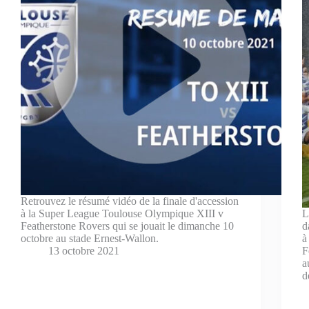
Retrouvez le résumé vidéo de la finale d'accession
à la Super League Toulouse Olympique XIII v
L
Featherstone Rovers qui se jouait le dimanche 10
d
octobre au stade Ernest-Wallon.
à
13 octobre 2021
F
a
d