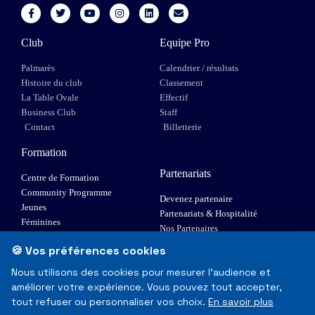
Club
Equipe Pro
Palmarès
Calendrier / résultats
Histoire du club
Classement
La Table Ovale
Effectif
Business Club
Staff
Contact
Billetterie
Formation
Partenariats
Centre de Formation
Community Programme
Devenez partenaire
Jeunes
Partenariats & Hospitalité
Féminines
Nos Partenaires
XIII Fauteuil
🍪 Vos préférences cookies
Elite 1
Nous utilisons des cookies pour mesurer l'audience et
améliorer votre expérience. Vous pouvez tout accepter,
© Toulouse Olympique XIII - Tous droits réservés
tout refuser ou personnaliser vos choix.
En savoir plus