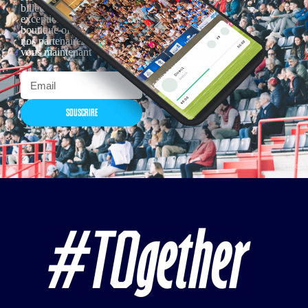
billetterie, remises
exceptionnelles dans la
boutique officielles & chez
nos partenaires… Inscrivez-
vous maintenant
SOUSCRIRE