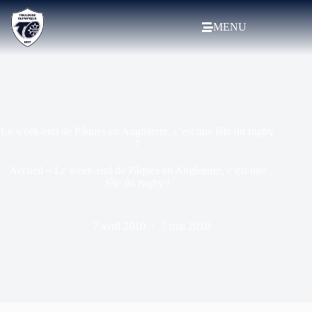
MENU
Le week-end de Pâques en Angleterre, c’est une fête du rugby
!
Accueil
»
Le week-end de Pâques en Angleterre, c’est une
fête du rugby !
7 avril 2010
5 mai 2010