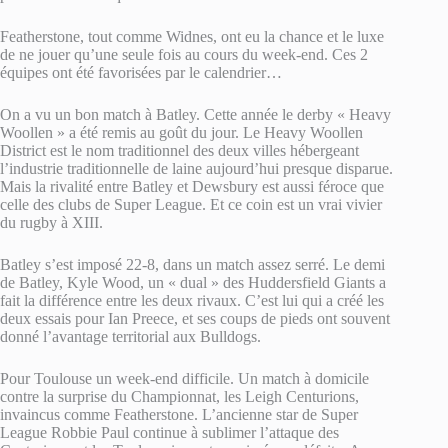
Featherstone, tout comme Widnes, ont eu la chance et le luxe
de ne jouer qu’une seule fois au cours du week-end. Ces 2
équipes ont été favorisées par le calendrier…
On a vu un bon match à Batley. Cette année le derby « Heavy
Woollen » a été remis au goût du jour. Le Heavy Woollen
District est le nom traditionnel des deux villes hébergeant
l’industrie traditionnelle de laine aujourd’hui presque disparue.
Mais la rivalité entre Batley et Dewsbury est aussi féroce que
celle des clubs de Super League. Et ce coin est un vrai vivier
du rugby à XIII.
Batley s’est imposé 22-8, dans un match assez serré. Le demi
de Batley, Kyle Wood, un « dual » des Huddersfield Giants a
fait la différence entre les deux rivaux. C’est lui qui a créé les
deux essais pour Ian Preece, et ses coups de pieds ont souvent
donné l’avantage territorial aux Bulldogs.
Pour Toulouse un week-end difficile. Un match à domicile
contre la surprise du Championnat, les Leigh Centurions,
invaincus comme Featherstone. L’ancienne star de Super
League Robbie Paul continue à sublimer l’attaque des