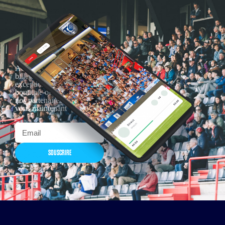
Actualités, nouveautés,
billetterie, remises
exceptionnelles dans la
boutique officielles & chez
nos partenaires… Inscrivez-
vous maintenant
SOUSCRIRE