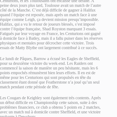
Centurions, et les Toulousains ont encaissé une défaite. A
peine deux jours plus tard, Toulouse avait un match de l’autre
côté de la Manche. C’est déjà difficile de gagner à Halifax
quand l’équipe est reposée, mais après un match face à une
équipe comme Leigh, ça devient mission presqu’impossible.
Halifax, qui a vu le retour de joueurs blessés, s’est imposé
contre l’équipe française, Shad Royston marquant 3 essais.
Fatigués par leur voyage en France, les Centurions ont gagné
à domicile face à Batley, mais il a fallu puiser dans les réserves
physiques et mentales pour décrocher cette victoire. Trois
essais de Matty Blythe ont largement contribué à ce succès.
Le lundi de Pâques, Barrow a écrasé les Eagles de Sheffield,
pour sa deuxième victoire du week-end. Les Raiders ont
commencé la saison de manière un peu hésitante, mais les 6
points empochés rémunèrent bien leurs efforts. Il en est de
même pour les Centurions qui sont propulsés en tête du
classement étant donné que Featherstone n’a joué qu’un seul
match pendant cette période de fête.
Les Cougars de Keighley sont également très contents. Après
un début difficile en Championship cette saison, suite à des
problèmes financiers, ce club a obtenu 5 points en 2 matches,
avec un match nul à domicile contre Sheffield, et une victoire
probante à Dewsbury.