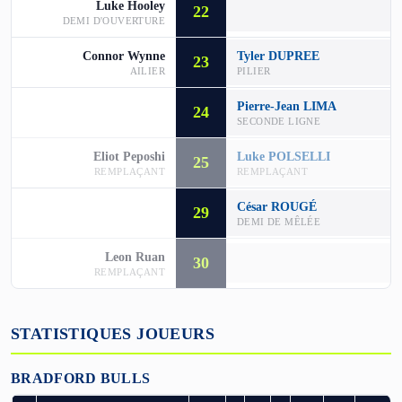
Luke Hooley
22
DEMI D'OUVERTURE
Connor Wynne
Tyler DUPREE
23
AILIER
PILIER
Pierre-Jean LIMA
24
SECONDE LIGNE
Eliot Peposhi
Luke POLSELLI
25
REMPLAÇANT
REMPLAÇANT
César ROUGÉ
29
DEMI DE MÊLÉE
Leon Ruan
30
REMPLAÇANT
STATISTIQUES JOUEURS
BRADFORD BULLS