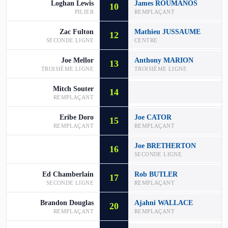
Loghan Lewis
James ROUMANOS
10
PILIER
REMPLAÇANT
Zac Fulton
Mathieu JUSSAUME
12
SECONDE LIGNE
CENTRE
Joe Mellor
Anthony MARION
13
TROISIÈME LIGNE
TROISIÈME LIGNE
Mitch Souter
14
REMPLAÇANT
Eribe Doro
Joe CATOR
15
REMPLAÇANT
REMPLAÇANT
Joe BRETHERTON
16
SECONDE LIGNE
Ed Chamberlain
Rob BUTLER
17
SECONDE LIGNE
REMPLAÇANT
Brandon Douglas
Ajahni WALLACE
20
REMPLAÇANT
REMPLAÇANT