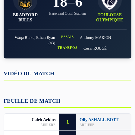
18
–
6
Bartercard Odsal Stadium
BRADFORD
TOULOUSE
BULLS
OLYMPIQUE
ESSAIS
Waqa Blake, Ethan Ryan
Anthony MARION
(×3)
TRANSFOS
César ROUGÉ
VIDÉO DU MATCH
FEUILLE DE MATCH
Caleb Aekins
Olly ASHALL-BOTT
1
ARRIÈRE
ARRIÈRE