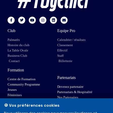
Club
Equipe Pro
Palmarès
Calendrier / résultats
Histoire du club
Classement
La Table Ovale
Effectif
Business Club
Staff
Contact
Billetterie
Formation
Partenariats
Centre de Formation
Community Programme
Devenez partenaire
Jeunes
Partenariats & Hospitalité
Féminines
Nos Partenaires
XIII Fauteuil
🍪 Vos préférences cookies
Elite 1