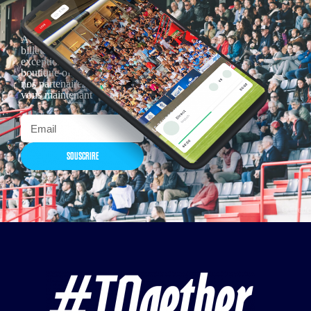
Actualités, nouveautés,
billetterie, remises
exceptionnelles dans la
boutique officielles & chez
nos partenaires… Inscrivez-
vous maintenant
SOUSCRIRE