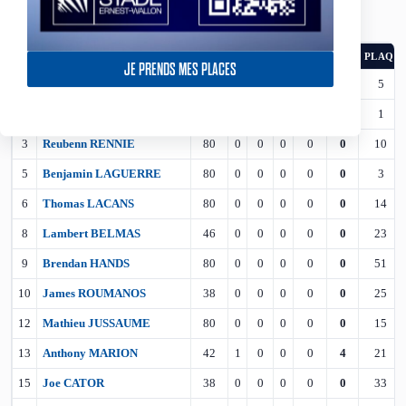
TOULOUSE OLYMPIQUE
#
JOUEUR
MIN
E
TR
D
PÉN
PTS
PLAQ.
JE PRENDS MES PLACES
1
Olly ASHALL-BOTT
80
0
0
0
0
0
5
2
Paul ULBERG
77
0
0
0
0
0
1
3
Reubenn RENNIE
80
0
0
0
0
0
10
5
Benjamin LAGUERRE
80
0
0
0
0
0
3
6
Thomas LACANS
80
0
0
0
0
0
14
8
Lambert BELMAS
46
0
0
0
0
0
23
9
Brendan HANDS
80
0
0
0
0
0
51
10
James ROUMANOS
38
0
0
0
0
0
25
12
Mathieu JUSSAUME
80
0
0
0
0
0
15
13
Anthony MARION
42
1
0
0
0
4
21
15
Joe CATOR
38
0
0
0
0
0
33