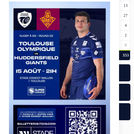
20
Brandon Douglas
15
0
0
0
0
0
13
22
Luke Hooley
80
0
0
0
0
0
27
23
Connor Wynne
80
0
0
0
0
0
4
25
Eliot Peposhi
6
0
0
0
0
0
2
30
Leon Ruan
–
0
0
0
0
0
0
TOTAL (17 JOUEURS)
1040
4
0
0
1
18
353
POSSESSION (%)
MÈTRES
51
1376
PLAQUAGES
PLAQ. MANQUÉS
353
25
ERREURS
PÉNALITÉS
13
4
CASSE-PLAQUAGES
27