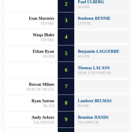
Paul ULBERG
2
AILIER
Esan Marsters
Reubenn RENNIE
3
CENTRE
CENTRE
Waqa Blake
4
CENTRE
Ethan Ryan
Benjamin LAGUERRE
5
AILIER
AILIER
Thomas LACANS
6
DEMI D'OUVERTURE
Rowan Milnes
7
DEMI DE MÊLÉE
Ryan Sutton
Lambert BELMAS
8
PILIER
PILIER
Andy Ackers
Brendan HANDS
9
TALONNEUR
TALONNEUR