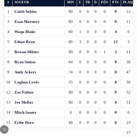
#
JOUEUR
MIN
E
TR
D
PÉN
PTS
PLAQ.
1
Caleb Aekins
80
0
0
0
0
0
12
3
Esan Marsters
80
0
0
0
0
0
11
4
Waqa Blake
80
1
0
0
0
4
6
5
Ethan Ryan
80
3
0
0
0
12
3
7
Rowan Milnes
80
0
0
0
1
2
11
8
Ryan Sutton
64
0
0
0
0
0
38
9
Andy Ackers
74
0
0
0
0
0
47
10
Loghan Lewis
35
0
0
0
0
0
30
12
Zac Fulton
80
0
0
0
0
0
32
13
Joe Mellor
80
0
0
0
0
0
51
14
Mitch Souter
6
0
0
0
0
0
6
15
Eribe Doro
46
0
0
0
0
0
23
17
Ed Chamberlain
74
0
0
0
0
0
37