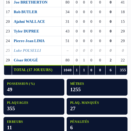
16
Joe BRETHERTON
80
0
0
0
0
0
41
17
Rob BUTLER
34
0
0
0
0
0
18
20
Ajahni WALLACE
31
0
0
0
0
0
15
23
Tyler DUPREE
43
0
0
0
0
0
29
24
Pierre-Jean LIMA
51
0
0
0
0
0
29
25
Luke POLSELLI
–
0
0
0
0
0
0
29
César ROUGÉ
80
0
1
0
0
2
22
TOTAL (17 JOUEURS)
1040
1
1
0
0
6
355
POSSESSION (%)
MÈTRES
49
1255
PLAQUAGES
PLAQ. MANQUÉS
355
27
ERREURS
PÉNALITÉS
11
6