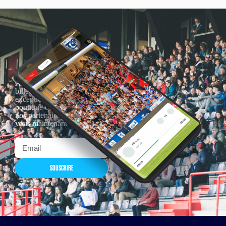
Actualités, nouveautés,
billetterie, remises
exceptionnelles dans la
boutique officielles & chez
nos partenaires… Inscrivez-
vous maintenant
SOUSCRIRE