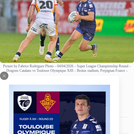
Picture by Fabrice Rodriguez Photo – 04/04/2026 – Super League Championship Round –
Dragons Catalans vs Toulouse Olympique XIII – Brutus stadium, Perpignan France –
Age
Date de naissance
Nationalité
28
ans
6 août 1998
Italie,
Australie
Poste
Taille
Poids
Arrière, Demi
183cm
86,5 Kg