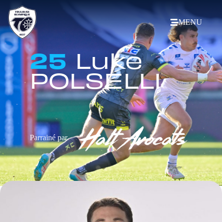
MENU
25
Luke
POLSELLI
Parrainé par