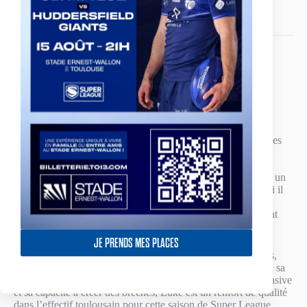
Saison(s) au club
Club(s) précédent(s)
2025, 2026
London Broncos
BIO
Luke Polselli est un arrière polyvalent, capable d’évoluer au
poste de demi et d’arrière. Né en Australie, Luke est un
international Italien et il rejoint le groupe toulousain en
provenance des London Broncos.
Luke commence le rugby dans la banlieue de Sydney avec les
Harbord Devils. En 2019, il évolue avec les Newton Jets en
New South Wales Cup avec lesquels il joue une saison. La
saison d’après, il s’engage avec les Mackay Cutters pendant un
an, avant de rejoindre les Sunshines Coasts Falcons avec qui il
joue quatre saisons. Au total, Luke a passé six saisons dans
l’antichambre de la NRL, avant de signer son premier contrat
européen avec les London Broncos en 2025.
JE PRENDS MES PLACES
Auteur d’une très bonne saison, avec 10 essais en 24 matchs,
Luke Polselli a influé sur le jeu londonien en apportant toute sa
technique et sa vivacité. Reconnu pour son implication offensive
et sa capacité à créer des brèches, Luke est un renfort de qualité
dans l’effectif toulousain pour cette saison de Super League.