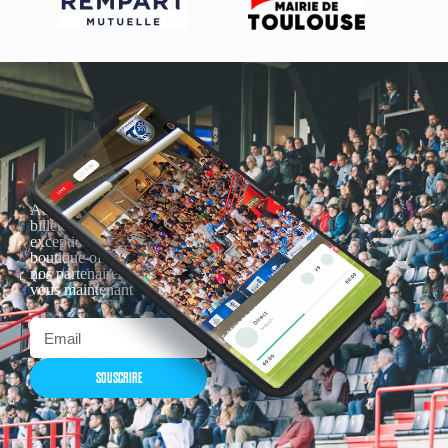
Actualités, nouveautés,
billetterie, remises
exceptionnelles dans la
boutique officielles & chez
nos partenaires… Inscrivez-
vous maintenant
SOUSCRIRE