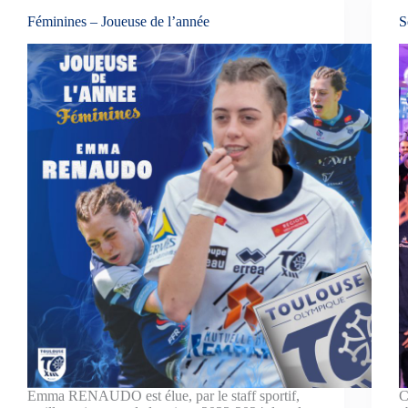
Féminines – Joueuse de l’année
S
Emma RENAUDO est élue, par le staff sportif,
C