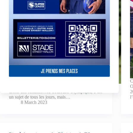
JE PRENDS MES PLACES
C
Aujourd’hui, c’est la journée internationale des
O
droits des femmes. Au Toulouse Olympique, c’est
2
un sujet de tous les jours, mais…
l
8 March 2023