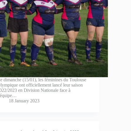
e dimanche (15/01), les féminines du Toulouse
lympique ont officiellement lancé leur saison
022/2023 en Division Nationale face à
’équipe…
18 January 2023