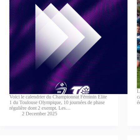
L
Voici le calendrier du Championnat Féminin Elite
c
1 du Toulouse Olympique, 10 journées de phase
é
régulière dont 2 exempt. Les…
2 December 2025