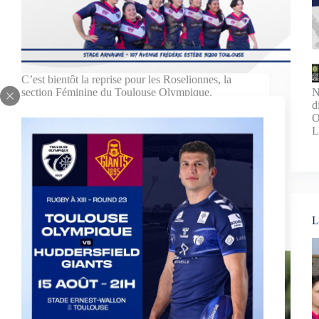
C’est bientôt la reprise pour les Roselionnes, la
section Féminine du Toulouse Olympique.
N
Mercredi 23 août à 18h30, au Complexe…
d
17 August 2023
O
Journée Internationale des Droits des Femmes :
L
Faites connaissance avec Stéphanie LUTHIER