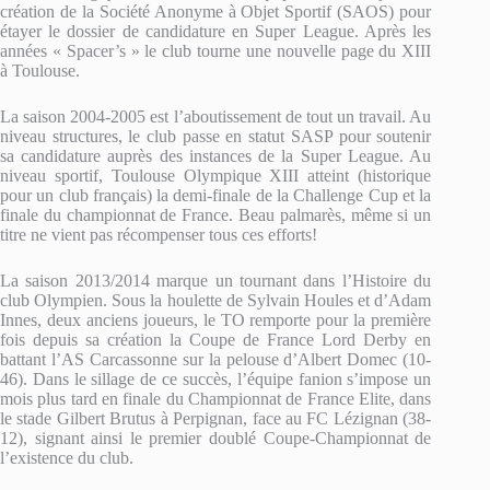
création de la Société Anonyme à Objet Sportif (SAOS) pour
étayer le dossier de candidature en Super League. Après les
années « Spacer’s » le club tourne une nouvelle page du XIII
à Toulouse.
La saison 2004-2005 est l’aboutissement de tout un travail. Au
niveau structures, le club passe en statut SASP pour soutenir
sa candidature auprès des instances de la Super League. Au
niveau sportif, Toulouse Olympique XIII atteint (historique
pour un club français) la demi-finale de la Challenge Cup et la
finale du championnat de France. Beau palmarès, même si un
titre ne vient pas récompenser tous ces efforts!
La saison 2013/2014 marque un tournant dans l’Histoire du
club Olympien. Sous la houlette de Sylvain Houles et d’Adam
Innes, deux anciens joueurs, le TO remporte pour la première
fois depuis sa création la Coupe de France Lord Derby en
battant l’AS Carcassonne sur la pelouse d’Albert Domec (10-
46). Dans le sillage de ce succès, l’équipe fanion s’impose un
mois plus tard en finale du Championnat de France Elite, dans
le stade Gilbert Brutus à Perpignan, face au FC Lézignan (38-
12), signant ainsi le premier doublé Coupe-Championnat de
l’existence du club.