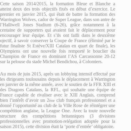
Cette saison 2014/2015, la formation Bleue et Blanche a
atteint deux des trois objectifs fixés en début d’exercice. Le
premier en janvier 2015, qui était de battre la formation des
Warrington Wolves, cador de Super League, dans son antre de
l’Halliwell Jones Stadium (6-26), grâce notamment à la
centaine de supporters qui avaient fait le déplacement pour
encourager leur équipe. Et s’ils ont failli dans le deuxième
ojectif, à savoir conserver la Coupe de France (éliminé par le
futur finaliste St Estève/XIII Catalan en quart de finale), les
Olympiens ont une nouvelle fois remporté le bouclier du
Champion de France en dominant l’AS Carcassonne 20-12
sur la pelouse du stade Michel Bendichou, à Colomiers.
Au mois de juin 2015, après un lobbying intensif effectué par
les dirigeants toulousains depuis le déplacement à Warrington
en janvier de la même année, avec le soutien de la FFR XIII et
des Dragons Catalans, la RFL, qui souhaite une équipe de
France capable de rivaliser avec le XIII Anglais, comprend
bien l’intérêt d’avoir un 2
club français professionnel et a
ème
donné l’opportunité au club de la Ville Rose de réintégrer une
compétition anglaise, la League One. Avec la toute nouvelle
structure des compétitions britanniques (3 divisions
professionnelles avec promotion-relégation adoptée pour la
saison 2015), cette division était la ‘porte d’entrée’ obligatoire.