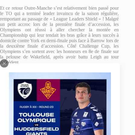
Et ce retour Outre-Manche s’est relativement bien passé pour
le TO qui a terminé leader invaincu de la saison régulière,
remportant au passage de « League Leaders Shield » ! Malgré
un petit accroc lors de la première finale d’accession, les
Olympiens ont réussi à aller chercher la montée en
Championship qui leur tendait les bras grâce à leurs succès à
domicile contre York en demi-finale puis face à Barrow lors de
la deuxième finale d’accession. Côté Challenge Cup, les
Olympiens s’en sortent avec les honneurs en 8e de finale sur
la pelouse de Wakefield, après avoir battu Leigh au tour
précédent.
En 2017, le TO évolue donc au deuxième niveau Européen, et
se débrouille toujours aussi bien. Rapidement, il truste les
premières places. Malheureusement, un passage à vide dans le
courant du mois du juin le fait sortir du Top 4, synonyme de
qualification pour la poule des « Qualifiers ». Lors de la
deuxième phase, la bande à Sylvain HOULES dispute donc le
« Championship Shield », qu’elle domine sans partage (6
victoires en 7 matchs). Après une nouvelle victoire en demi-
finale à la maison contre Dewsbury (36-22), les Bleus et
Blancs remportent la finale 44-14 face à Sheffield, toujours à
Blagnac. Le cinquième trophée en 4 ans pour le Toulouse
Olympique.