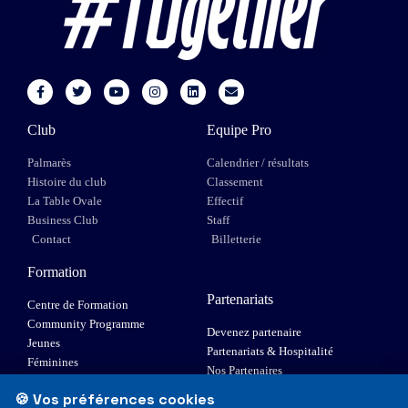
Club
Equipe Pro
Palmarès
Calendrier / résultats
Histoire du club
Classement
La Table Ovale
Effectif
Business Club
Staff
Contact
Billetterie
Formation
Partenariats
Centre de Formation
Community Programme
Devenez partenaire
Jeunes
Partenariats & Hospitalité
Féminines
Nos Partenaires
XIII Fauteuil
🍪 Vos préférences cookies
Elite 1