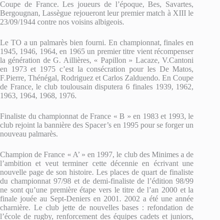
Coupe de France. Les joueurs de l’époque, Bes, Savartes,
Bergougnan, Lassègue rejoueront leur premier match à XIII le
23/09/1944 contre nos voisins albigeois.
Le TO a un palmarès bien fourni. En championnat, finales en
1945, 1946, 1964, en 1965 un premier titre vient récompenser
la génération de G. Aillières, « Papillon » Lacaze, V.Cantoni
en 1973 et 1975 c’est la consécration pour les De Matos,
F.Pierre, Thénégal, Rodriguez et Carlos Zalduendo. En Coupe
de France, le club toulousain disputera 6 finales 1939, 1962,
1963, 1964, 1968, 1976.
Finaliste du championnat de France « B » en 1983 et 1993, le
club rejoint la bannière des Spacer’s en 1995 pour se forger un
nouveau palmarès.
Champion de France « A’ » en 1997, le club des Minimes a de
l’ambition et veut terminer cette décennie en écrivant une
nouvelle page de son histoire. Les places de quart de finaliste
du championnat 97/98 et de demi-finaliste de l’édition 98/99
ne sont qu’une première étape vers le titre de l’an 2000 et la
finale jouée au Sept-Deniers en 2001. 2002 a été une année
charnière. Le club jette de nouvelles bases : refondation de
l’école de rugby, renforcement des équipes cadets et juniors,