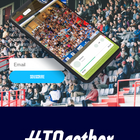
Actualités, nouveautés,
billetterie, remises
exceptionnelles dans la
boutique officielles & chez
nos partenaires… Inscrivez-
vous maintenant
SOUSCRIRE