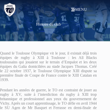
MENU
Histoire du club
Quand le Toulouse Olympique vit le jour, il existait déjà trois
équipes de rugby à XIII à Toulouse : les All Blacks
toulousains qui jouaient sur le terrain d’Empalot et les deux
équipes du Galia domiciliées au stade Jacques Thomas. Créé
le 22 octobre 1937, le Toulouse Olympique XIII dispute sa
première finale de Coupe de France contre le XIII Catalan en
1939.
Pendant les années de guerre, le TO est contraint de jouer au
rugby à XV, suite à l’interdiction du rugby à XIII trop
britannique et professionnel aux yeux du gouvernement de
Vichy. Après un court apprentissage, le TO défie en avril 1944
le SU Agen de Mr Basquet et Ferrasse en demi-finale de