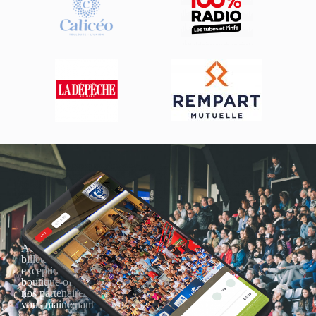
Actualités, nouveautés,
billetterie, remises
exceptionnelles dans la
boutique officielles & chez
nos partenaires… Inscrivez-
vous maintenant