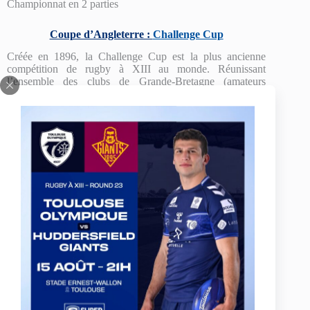
Championnat en 2 parties
Coupe d’Angleterre :
Challenge Cup
Créée en 1896, la Challenge Cup est la plus ancienne
compétition de rugby à XIII au monde. Réunissant
l’ensemble des clubs de Grande-Bretagne (amateurs
comme professionnels), et quelques invités (le TO XIII,
l’AS Carcassonne ou le FC Lézignan y ont déjà participé
par le passé), cette compétition à élimination directe suit les
modèles ‘traditionnels’ des coupes nationales que l’on
retrouve dans les autres sports, comme au football par
exemple : plus les formations évoluent dans une division
élevée, plus elles rentrent en lice tard.
Les formations de Championship intègrent donc la
ème
compétition au 3
tour. Les équipes de Championship
font leur entrée au tour suivant tandis que les pensionnaires
ème
de Super League font leur apparition à partir du 5
tour
èmes
(16
de finale). La finale se joue au mythique Stade de
Wembley (Londres), généralement archi comble (en
moyenne 80 000 spectateurs environ).
Commence en janvier et se termine fin juillet.