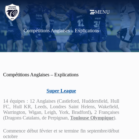
MENU
Compétitions Anglaises – Explications
Compétitions Anglaises – Explications
Super League
14 équipes : 12 Anglaises (Castleford, Huddersfield, Hull
FC, Hull KR, Leeds, Londres Saint Helens, Wakefield,
Warrington, Wigan, Leigh, York, Bradford)
,
2 Françaises
(Dragons Catalans, de Perpignan,
Toulouse Olympique
).
Commence début février et se termine fin septembre/début
octobre