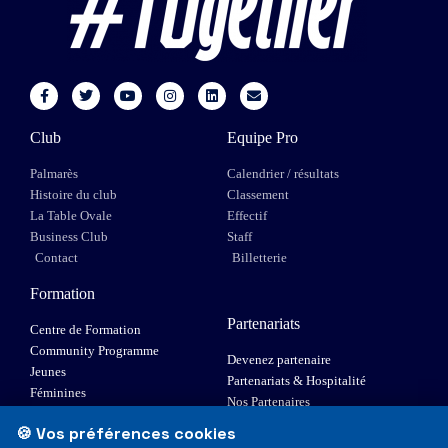
Club
Equipe Pro
Palmarès
Calendrier / résultats
Histoire du club
Classement
La Table Ovale
Effectif
Business Club
Staff
Contact
Billetterie
Formation
Partenariats
Centre de Formation
Community Programme
Devenez partenaire
Jeunes
Partenariats & Hospitalité
Féminines
Nos Partenaires
XIII Fauteuil
🍪 Vos préférences cookies
Elite 1