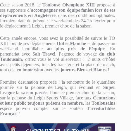
Cette saison 2018, le
Toulouse Olympique XIII
propose à
ses supporters d’
accompagner son équipe fanion lors de ses
déplacements en Angleterre
, dans des conditions optimales.
Première date de prévue : le week-end des 24-25 février pour
le déplacement à Leigh, premier choc de la saison.
Cette année encore, vous avez la possibilité de suivre le TO
XIII lors de ses déplacements
Outre-Manche
et de passer un
week-end inoubliable
au plus près de l’équipe
. En
partenariat avec
Salt Travel
, l’agence de voyage
du club
Toulousain
, offrez-vous le vol aller/retour + 2 nuits d’hôtel
avec petits déjeuners, tous les transferts et la place de match,
tout cela
en immersion avec les joueurs Bleus et Blancs !
Première destination proposée : la rencontre de la quatrième
journée sur la pelouse de Leigh, qui évoluait en
Super
League la saison passée
. Pour ce premier choc de la saison,
sur la pelouse du Leigh Sports Village, face aux
Centurions
et leur public toujours présent en nombre
, les
Toulousains
espère pouvoir compter sur le soutien d’
irréductibles
Français
!