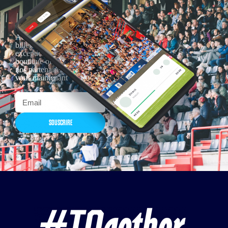
Actualités, nouveautés,
billetterie, remises
exceptionnelles dans la
boutique officielles & chez
nos partenaires… Inscrivez-
vous maintenant
SOUSCRIRE