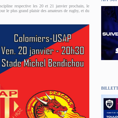
cipline respective les 20 et 21 janvier prochain, le
our le plus grand plaisir des amateurs de rugby, et du
BILLET