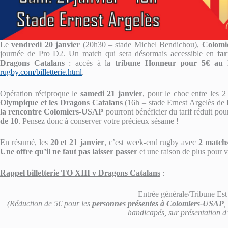
Le
vendredi 20 janvier
(20h30 – stade Michel Bendichou),
Colomi
journée de Pro D2. Un match qui sera désormais accessible en
ta
Dragons Catalans
: accès à la
tribune Honneur pour 5€ au l
rugby.com/billetterie.html
.
Opération réciproque le
samedi 21 janvier
, pour le choc entre les 
Olympique et les Dragons Catalans
(16h – stade Ernest Argelès de B
la rencontre Colomiers-USAP
pourront bénéficier du tarif réduit pour
de 10
. Pensez donc à conserver votre précieux sésame !
En résumé, les
20 et 21 janvier
, c’est week-end rugby avec
2 matchs
Une offre qu’il ne faut pas laisser passer
et une raison de plus pour 
Rappel billetterie TO XIII v Dragons Catalans
:
Entrée générale/Tribune Est
(Réduction de 5€ pour les
personnes présentes à Colomiers-USAP
,
handicapés, sur présentation d’u