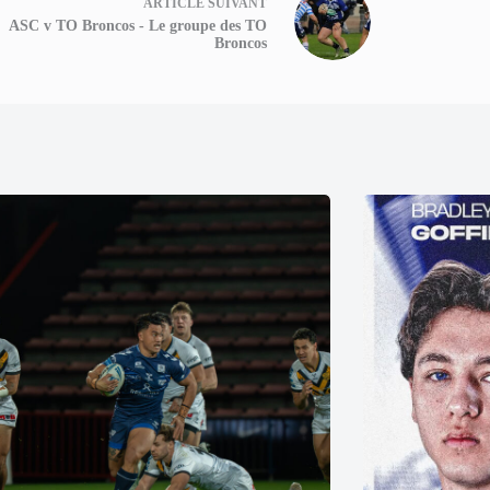
ARTICLE
SUIVANT
ASC v TO Broncos - Le groupe des TO
Broncos