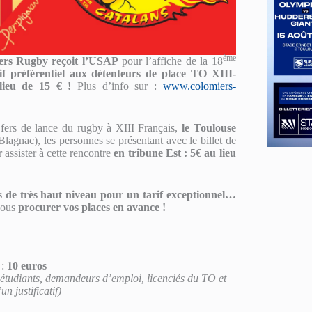
ème
ers Rugby reçoit l’USAP
pour l’affiche de la 18
rif préférentiel aux détenteurs de place TO XIII-
ieu de 15 € !
Plus d’info sur :
www.colomiers-
2 fers de lance du rugby à XIII Français,
le Toulouse
lagnac), les personnes se présentant avec le billet de
 assister à cette rencontre
en tribune Est : 5€ au lieu
 de très haut niveau pour un tarif exceptionnel…
vous
procurer vos places en avance !
 :
10 euros
 étudiants, demandeurs d’emploi, licenciés du TO et
n justificatif)