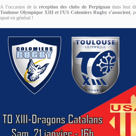
A l’occasion de la
réception des clubs de Perpignan
dans leur dis
Toulouse Olympique XIII et l’US Colomiers Rugby s’associent
, p
sport en général !