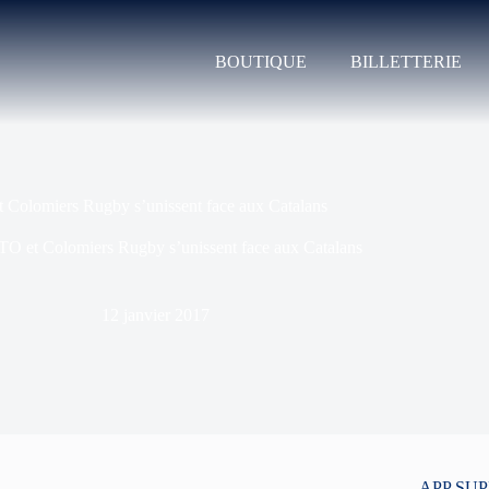
BOUTIQUE
BILLETTERIE
 Colomiers Rugby s’unissent face aux Catalans
TO et Colomiers Rugby s’unissent face aux Catalans
12 janvier 2017
APP SU