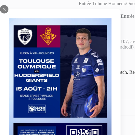
Entrée Tribune Honneur/Oues
Moins de 16 ans :
Entrée 
Plusieurs possibilités pour vous procurer les places :
A
la billetterie du siège du TO XIII
(Stade Arnauné – 107, ave
horaires administratifs (9h-12h et 14h-18h du lundi au vendredi).
Sur la
billetterie en ligne du TO XIII
:
Cliquez ici
Il reste encore quelques places pour le repas d’avant-match. Re
Partagez votre amour