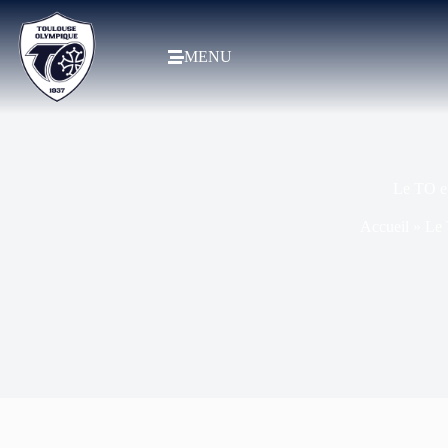
MENU
Le TO et
Accueil
»
Le 