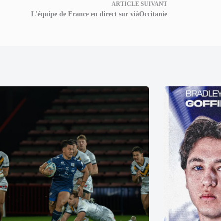
ARTICLE
SUIVANT
L'équipe de France en direct sur viàOccitanie