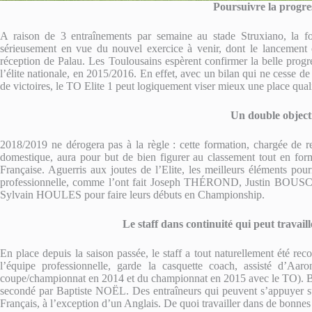
Poursuivre la progre
A raison de 3 entraînements par semaine au stade Struxiano, la f
sérieusement en vue du nouvel exercice à venir, dont le lancemen
réception de Palau. Les Toulousains espèrent confirmer la belle progr
l’élite nationale, en 2015/2016. En effet, avec un bilan qui ne cesse d
de victoires, le TO Elite 1 peut logiquement viser mieux une place quali
Un double object
2018/2019 ne dérogera pas à la règle : cette formation, chargée de 
domestique, aura pour but de bien figurer au classement tout en for
Française. Aguerris aux joutes de l’Elite, les meilleurs éléments pou
professionnelle, comme l’ont fait Joseph THÉROND, Justin BOUS
Sylvain HOULES pour faire leurs débuts en Championship.
Le staff dans continuité qui peut travaill
En place depuis la saison passée, le staff a tout naturellement été re
l’équipe professionnelle, garde la casquette coach, assisté d’
coupe/championnat en 2014 et du championnat en 2015 avec le TO). B
secondé par Baptiste NOËL. Des entraîneurs qui peuvent s’appuyer sur
Français, à l’exception d’un Anglais. De quoi travailler dans de bonnes