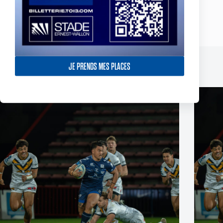
ARTICLE
PRÉCÉDENT
Un international italien première recrue
du TO 2019
JE PRENDS MES PLACES
Publications similaires