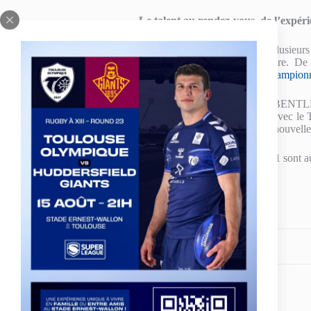
Le talent au rendez-vous, de l’expér
Avec une moyenne d’âge de 22 ans, ce groupe dispose de plusieurs ta
Formation Toulousain, ou qui viennent de quitter la structure. De 
l’international Espagnol, Romain PALLARES, qui a joué
le champion
Autre international de l’équipe, mais plus expérimenté, Kane BENTL
la Coupe de France et League Leaders Shield de League One avec le T
A avec l’Ecosse
, fait partie de ceux qui montreront la voie à la nouvell
Ainsi, pour cette nouvelle saison, tous les voyants du TO Elite 1 sont a
Partagez votre amour