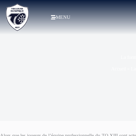
MENU
La form
Accueil
»
La
Alors que les joueurs de l’équipe professionnelle du TO XIII sont ac