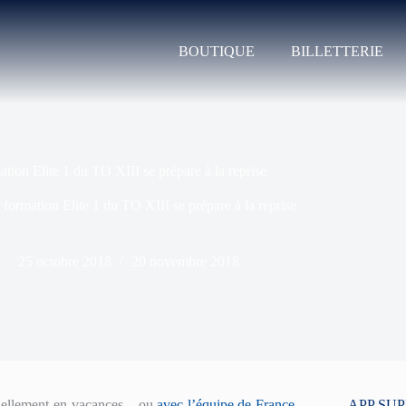
BOUTIQUE
BILLETTERIE
ation Elite 1 du TO XIII se prépare à la reprise
 formation Elite 1 du TO XIII se prépare à la reprise
25 octobre 2018
20 novembre 2018
tuellement en vacances – ou
avec l’équipe de France
-,
APP SU