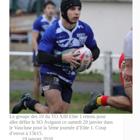
Le groupe des 19 du TO XIII Elite 1 retenu pour
aller défier le SO Avignon ce samedi 20 janvier dans
le Vaucluse pour la 5ème journée d’Elite 1. Coup
d’envoi à 15h15.
19 janvier 2018