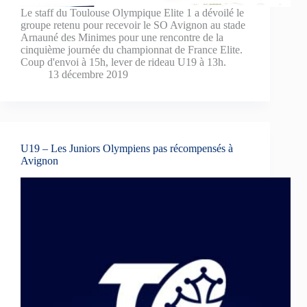
Le staff du Toulouse Olympique Elite 1 a dévoilé le
groupe retenu pour recevoir le SO Avignon au stade
Arnauné des Minimes pour une rencontre de la
cinquième journée du championnat de France Elite.
Coup d'envoi à 15h, lever de rideau U19 à 13h.
13 décembre 2019
U19 – Les Juniors Olympiens pas récompensés à
Avignon