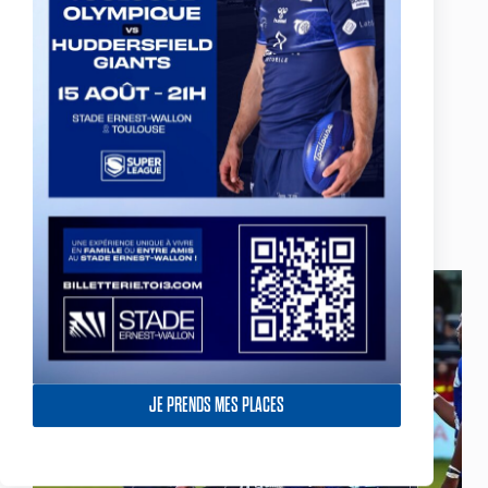
Le staff de la formation Elite 1 du Toulouse
Olympique a dévoilé le groupe des 19 joueurs
retenus pour accueillir le SO Avignon ce samedi
(19/11) au stade Arnauné des Minimes. Coup
d’envoi à 18h.
18 novembre 2016
SO Avignon vs TO Broncos – Le match en
intégralité
JE PRENDS MES PLACES