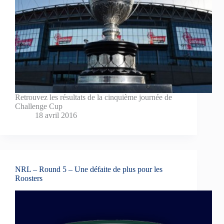
Retrouvez les résultats de la cinquième journée de
Challenge Cup
18 avril 2016
NRL – Round 5 – Une défaite de plus pour les
Roosters