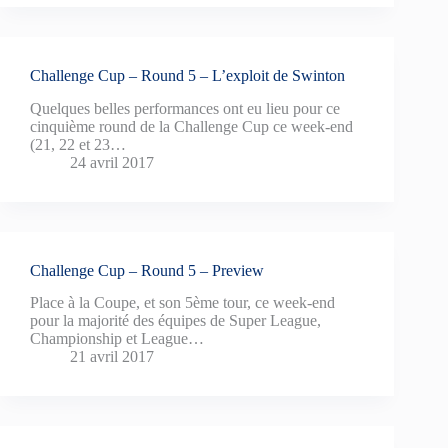
Challenge Cup – Round 5 – L’exploit de Swinton
Quelques belles performances ont eu lieu pour ce
cinquième round de la Challenge Cup ce week-end
(21, 22 et 23…
24 avril 2017
Challenge Cup – Round 5 – Preview
Place à la Coupe, et son 5ème tour, ce week-end
pour la majorité des équipes de Super League,
Championship et League…
21 avril 2017