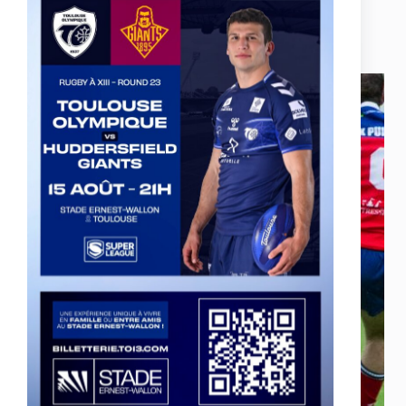
TO XIII vs Rochdale – Ce qu’il faut savoir