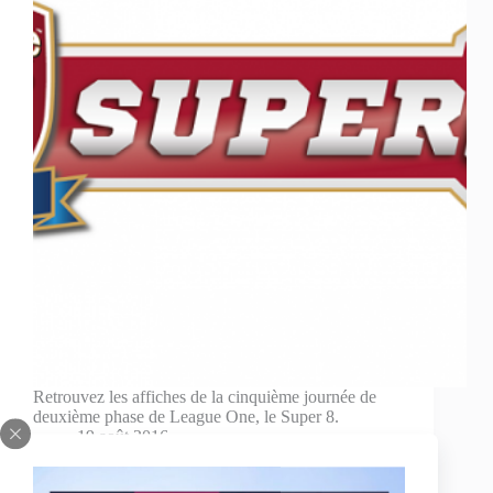
Retrouvez les affiches de la cinquième journée de
deuxième phase de League One, le Super 8.
19 août 2016