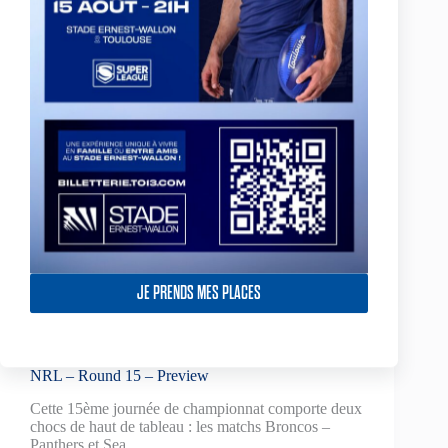
Seulement 5 matchs de cette 17ème journée de
championnat vont se jouer ce week-end. Des
équipes comme les Titans (4ème),…
2 juillet 2010
NRL – Round 16 – Les Dragons et les Panthers
s’échappent, leurs poursuivants se regroupent
Les deux chocs de la journée opposaient les Dragons
aux Wests Tigers et les Panthers aux Sea Eagles, ce
sont…
29 juin 2010
JE PRENDS MES PLACES
NRL – Round 15 – Preview
Cette 15ème journée de championnat comporte deux
chocs de haut de tableau : les matchs Broncos –
Panthers et Sea…