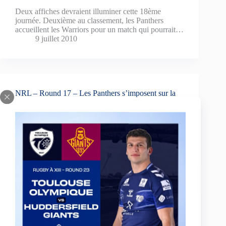
Deux affiches devraient illuminer cette 18ème
journée. Deuxième au classement, les Panthers
accueillent les Warriors pour un match qui pourrait…
9 juillet 2010
NRL – Round 17 – Les Panthers s’imposent sur la
pelouse des Dragons
Alors que seulement cinq matchs étaient
programmés, ce week-end a été marqué par la
défaite à domicile des Dragons, leaders…
6 juillet 2010
NRL – Round 17 – Duel au sommet entre les
Dragons (1er) et les Panthers (2ème) !