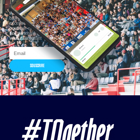
Actualités, nouveautés,
billetterie, remises
exceptionnelles dans la
boutique officielles & chez
nos partenaires… Inscrivez-
vous maintenant
SOUSCRIRE