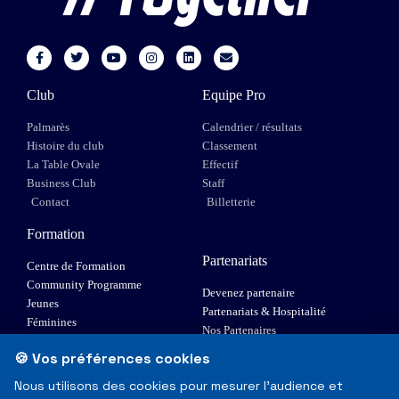
Club
Equipe Pro
Palmarès
Calendrier / résultats
Histoire du club
Classement
La Table Ovale
Effectif
Business Club
Staff
Contact
Billetterie
Formation
Partenariats
Centre de Formation
Community Programme
Devenez partenaire
Jeunes
Partenariats & Hospitalité
Féminines
Nos Partenaires
XIII Fauteuil
🍪 Vos préférences cookies
Elite 1
Nous utilisons des cookies pour mesurer l'audience et