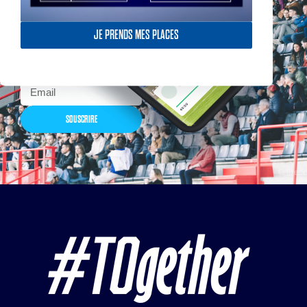
Actualités, nouveautés,
billetterie, remises
exceptionnelles dans la
JE PRENDS MES PLACES
boutique officielles & chez
nos partenaires… Inscrivez-
vous maintenant
SOUSCRIRE