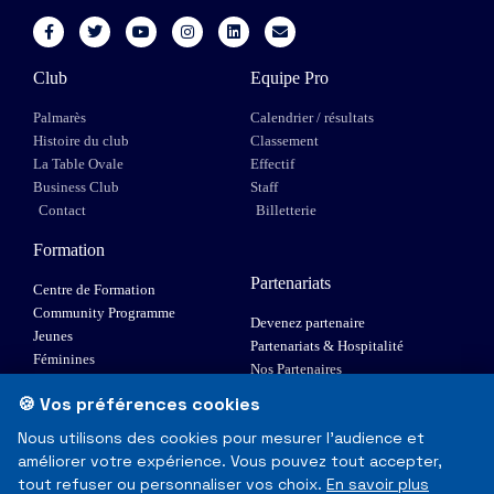
Club
Equipe Pro
Palmarès
Calendrier / résultats
Histoire du club
Classement
La Table Ovale
Effectif
Business Club
Staff
Contact
Billetterie
Formation
Partenariats
Centre de Formation
Community Programme
Devenez partenaire
Jeunes
Partenariats & Hospitalité
Féminines
Nos Partenaires
XIII Fauteuil
🍪 Vos préférences cookies
Elite 1
Nous utilisons des cookies pour mesurer l'audience et
améliorer votre expérience. Vous pouvez tout accepter,
© Toulouse Olympique XIII - Tous droits réservés
tout refuser ou personnaliser vos choix.
En savoir plus