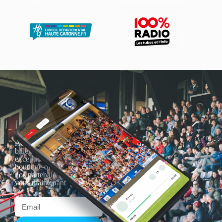
Actualités, nouveautés,
billetterie, remises
exceptionnelles dans la
boutique officielles & chez
nos partenaires… Inscrivez-
vous maintenant