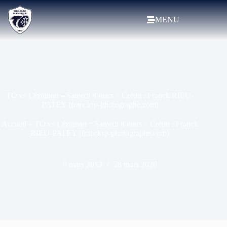
MENU
TO vs Lézignan – Samedi 8 mars – Crédit : Franck RIEU-
PATEY (franckrp-photographe.com)
Accueil
»
TO vs Lézignan – Samedi 8 mars – Crédit : Franck
RIEU-PATEY (franckrp-photographe.com)
8 mars 2013
28 mars 2026