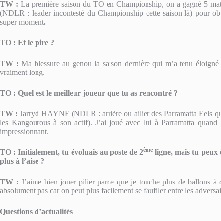
TW :
La première saison du TO en Championship, on a gagné 5 matc
(NDLR : leader incontesté du Championship cette saison là) pour obt
super moment
.
TO : Et le pire ?
TW :
Ma blessure au genou la saison dernière qui m’a tenu éloigné d
vraiment long.
TO
:
Quel est le meilleur joueur que tu as rencontré ?
TW :
Jarryd HAYNE (NDLR : arrière ou ailier des Parramatta Eels qui 
les Kangourous à son actif). J’ai joué avec lui à Parramatta quand o
impressionnant.
ème
TO : Initialement, tu évoluais au poste de 2
ligne, mais tu peux é
plus à l’aise ?
TW :
J’aime bien jouer pilier parce que je touche plus de ballons à 
absolument pas car on peut plus facilement se faufiler entre les adversai
Questions d’actualités