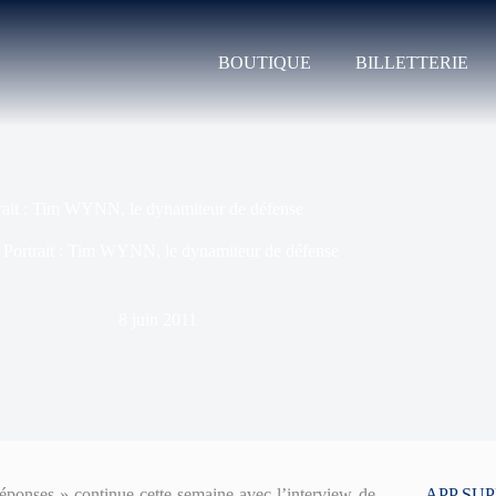
BOUTIQUE
BILLETTERIE
rait : Tim WYNN, le dynamiteur de défense
»
Portrait : Tim WYNN, le dynamiteur de défense
8 juin 2011
réponses » continue cette semaine avec l’interview de
APP SU