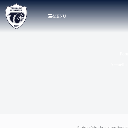
MENU
Port
Accueil
Notre série de « questions/