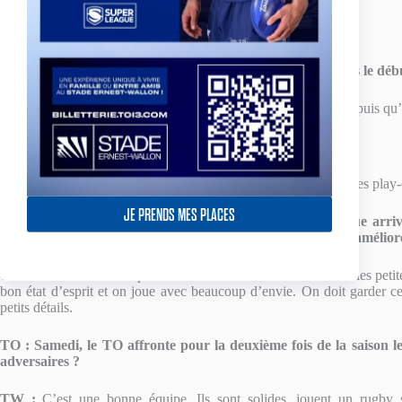
Le match de Sheffield
TO : Quelle équipe t’as fait la plus grosse impression depuis le déb
TW :
Widnes a une grosse équipe. Ils se sont bien renforcés depuis qu
TO : Selon toi, quel club remportera le championnat ?
TW :
Toulouse. Tant qu’il y a une chance de se qualifier pour les play-o
JE PRENDS MES PLACES
TO : Justement, depuis 3 journées, le Toulouse Olympique arriv
bonne facture mais reste sur 2 courtes défaites. Que faut-il amélio
TW :
Il faut mieux compléter les tenus et limiter au maximum les petite
bon état d’esprit et on joue avec beaucoup d’envie. On doit garder cett
petits détails.
TO : Samedi, le TO affronte pour la deuxième fois de la saison le
adversaires ?
TW :
C’est une bonne équipe. Ils sont solides, jouent un rugb