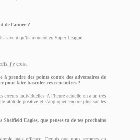
ut de l’année ?
’ils savent qu’ils montent en Super League.
ffs, j’y crois.
e à prendre des points contre des adversaires de
rer pour faire basculer ces rencontres ?
s erreurs individuelles. A l’heure actuelle on a un très
e attitude positive et s’appliquer encore plus sur les
s Sheffield Eagles, que penses-tu de tes prochains
y simple mais efficace. Depuis que nous sommes en