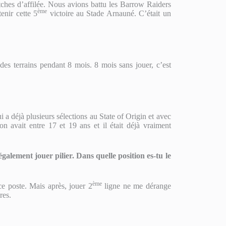
hes d’affilée. Nous avions battu les Barrow Raiders
ème
enir cette 5
victoire au Stade Arnauné. C’était un
es terrains pendant 8 mois. 8 mois sans jouer, c’est
a déjà plusieurs sélections au State of Origin et avec
n avait entre 17 et 19 ans et il était déjà vraiment
galement jouer pilier. Dans quelle position es-tu le
ème
ce poste. Mais après, jouer 2
ligne ne me dérange
res.