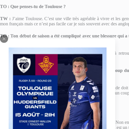
TO : Que penses-tu de Toulouse ?
TW :
J’aime Toulouse. C’est une ville très agréable à vivre et les ge
mon français mais ce n’est pas facile car je suis souvent avec des angl
TO :
Ton début de saison a été compliqué avec une blessure qui a 
ère
ta 1
partie de saison ?
TW :
Mon genou va de mieux en mieux. Je commence à retrouve
d’appréhension quand je vais au contact.
TO :
La blessure de Brendan WORTH a été un nouveau coup dur p
encore plus de responsabilités ?
TW :
Bien sûr, mais ce n’est pas seulement moi. Tout le monde doit
joueur. Quand on perd un joueur de ce calibre, c’est forcément un coup
puissance pour compenser cette perte.
TO : Avec quel joueur t’entends-tu le mieux au TO ?
TW :
Je passe beaucoup de temps avec Darren (NICHOLLS). Non en fait
Sur le terrain j’aime bien jouer à coté de Yoan (TISSEYRE) qui est un 