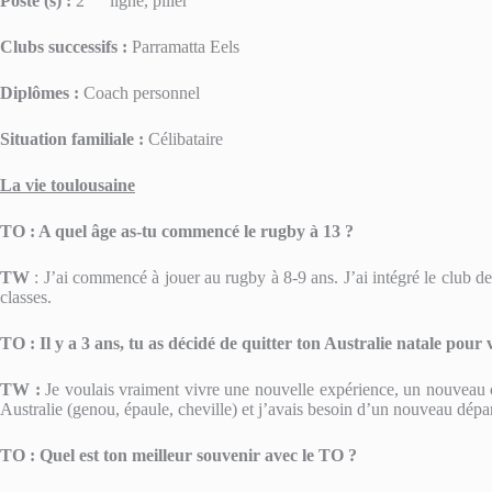
Poste (s)
:
2
ligne, pilier
Clubs successifs :
Parramatta Eels
Diplômes :
Coach personnel
Situation familiale :
Célibataire
La vie toulousaine
TO : A quel âge as-tu commencé le rugby à 13 ?
TW
: J’ai commencé à jouer au rugby à 8-9 ans. J’ai intégré le club de
classes.
TO : Il y a 3 ans, tu as décidé de quitter ton Australie natale pour
TW :
Je voulais vraiment vivre une nouvelle expérience, un nouveau c
Australie (genou, épaule, cheville) et j’avais besoin d’un nouveau dépar
TO : Quel est ton meilleur souvenir avec le TO ?