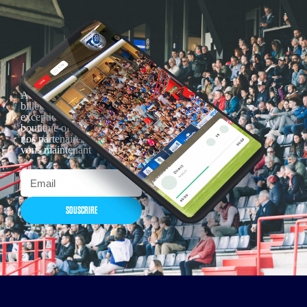
Actualités, nouveautés,
billetterie, remises
exceptionnelles dans la
boutique officielles & chez
nos partenaires… Inscrivez-
vous maintenant
SOUSCRIRE