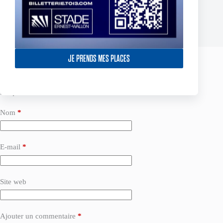
CHAMPIONSHIP 2024 – ABONNÉS INDIGO
2 octobre 2024
JE PRENDS MES PLACES
Laisser un commentaire
Votre adresse e-mail ne sera pas publiée.
Les champs obligatoires sont
indiqués avec
*
Nom
*
E-mail
*
Site web
Ajouter un commentaire
*