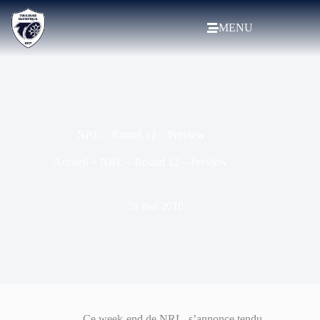
MENU
NRL – Round 12 – Preview
Accueil
»
NRL – Round 12 – Preview
28 mai 2010
Ce week-end de NRL, s’annonce tendu