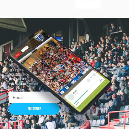
Actualités, nouveautés,
billetterie, remises
exceptionnelles dans la
boutique officielles & chez
nos partenaires… Inscrivez-
vous maintenant
SOUSCRIRE