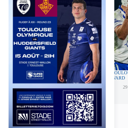
UK – MATHIEU JUSSAUME SIGNS A THREE-
TOULOU
YEAR CONTRACT EXTENSION
WARD
16 juin 2026
29
Laisser un commentaire