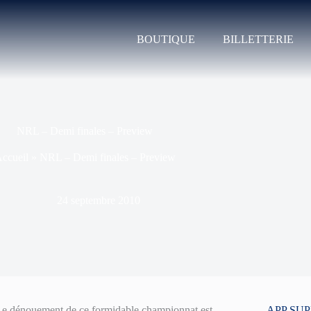
BOUTIQUE
BILLETTERIE
NRL – Demi finales – Preview
ccueil
»
NRL – Demi finales – Preview
24 septembre 2010
 Le dénouement de ce formidable championnat est
APP SU