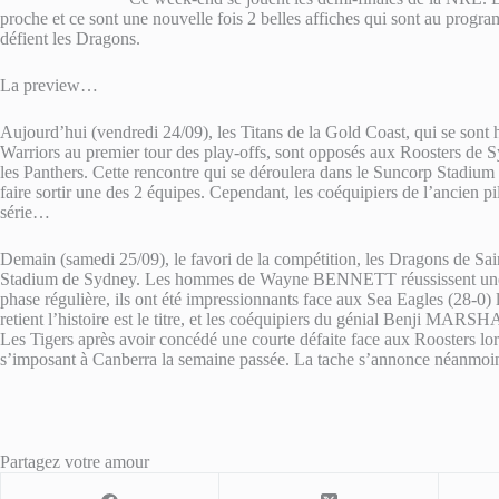
proche et ce sont une nouvelle fois 2 belles affiches qui sont au program
défient les Dragons.
La preview…
Aujourd’hui (vendredi 24/09), les Titans de la Gold Coast, qui se sont h
Warriors au premier tour des play-offs, sont opposés aux Roosters de Sy
les Panthers. Cette rencontre qui se déroulera dans le Suncorp Stadium d
faire sortir une des 2 équipes. Cependant, les coéquipiers de l’ancien
série…
Demain (samedi 25/09), le favori de la compétition, les Dragons de Sa
Stadium de Sydney. Les hommes de Wayne BENNETT réussissent une sai
phase régulière, ils ont été impressionnants face aux Sea Eagles (28-0) 
retient l’histoire est le titre, et les coéquipiers du génial Benji MARS
Les Tigers après avoir concédé une courte défaite face aux Roosters lors
s’imposant à Canberra la semaine passée. La tache s’annonce néanmoins
Partagez votre amour