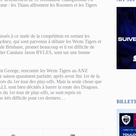
me : les Titans affrontent les Roosters et les Tigers
issés à ce stade de la compétition en sortant les
dney, qui sont parvenus à défaire les Wests Tigers et
e Brisbane, promet beaucoup et il est difficile de
 pilier Catalans Jason RYLES, sont sur une bonne
int George, rencontre les Wests Tigers au ANZ
son quasiment parfaite; après avoir fini 1er de la
lors du 1er tour des play-offs. Mais la seule chose que
HALL sont bien décidés à barrer la route des Dragons.
 du 1er tour de play-offs, se sont repris en
 très difficile pour ces derniers…
BILLET