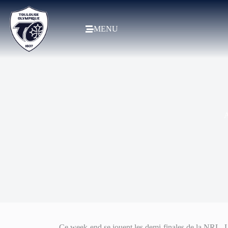
MENU
A
Ce week-end se jouent les demi-finales de la NRL.