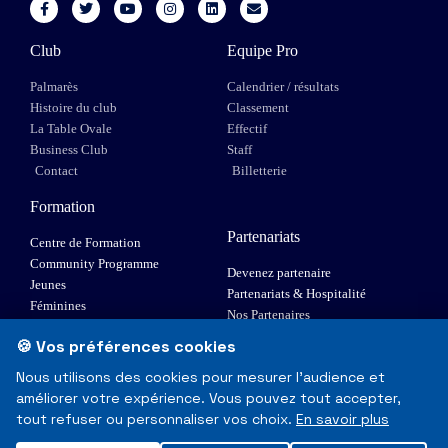
Club
Equipe Pro
Palmarès
Calendrier / résultats
Histoire du club
Classement
La Table Ovale
Effectif
Business Club
Staff
Contact
Billetterie
Formation
Partenariats
Centre de Formation
Community Programme
Devenez partenaire
Jeunes
Partenariats & Hospitalité
Féminines
Nos Partenaires
XIII Fauteuil
🍪 Vos préférences cookies
Elite 1
Nous utilisons des cookies pour mesurer l'audience et
améliorer votre expérience. Vous pouvez tout accepter,
© Toulouse Olympique XIII - Tous droits réservés
tout refuser ou personnaliser vos choix.
En savoir plus