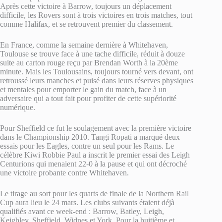
Après cette victoire à Barrow, toujours un déplacement
difficile, les Rovers sont à trois victoires en trois matches, tout
comme Halifax, et se retrouvent premier du classement.
En France, comme la semaine dernière à Whitehaven,
Toulouse se trouve face à une tache difficile, réduit à douze
suite au carton rouge reçu par Brendan Worth à la 20ème
minute. Mais les Toulousains, toujours tourné vers devant, ont
retroussé leurs manches et puisé dans leurs réserves physiques
et mentales pour emporter le gain du match, face à un
adversaire qui a tout fait pour profiter de cette supériorité
numérique.
Pour Sheffield ce fut le soulagement avec la première victoire
dans le Championship 2010. Tangi Ropati a marqué deux
essais pour les Eagles, contre un seul pour les Rams. Le
célèbre Kiwi Robbie Paul a inscrit le premier essai des Leigh
Centurions qui menaient 22-0 à la pause et qui ont décroché
une victoire probante contre Whitehaven.
Le tirage au sort pour les quarts de finale de la Northern Rail
Cup aura lieu le 24 mars. Les clubs suivants étaient déjà
qualifiés avant ce week-end : Barrow, Batley, Leigh,
Keighley, Sheffield, Widnes et York. Pour la huitième et