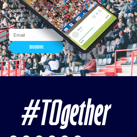
billetterie, remises
exceptionnelles dans la
boutique officielles & chez
nos partenaires… Inscrivez-
vous maintenant
SOUSCRIRE