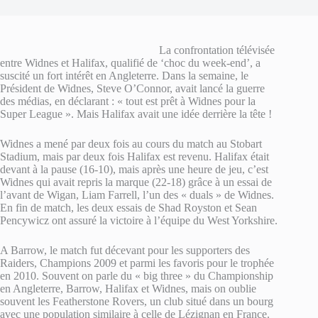
La confrontation télévisée
entre Widnes et Halifax, qualifié de ‘choc du week-end’, a
suscité un fort intérêt en Angleterre. Dans la semaine, le
Président de Widnes, Steve O’Connor, avait lancé la guerre
des médias, en déclarant : « tout est prêt à Widnes pour la
Super League ». Mais Halifax avait une idée derrière la tête !
Widnes a mené par deux fois au cours du match au Stobart
Stadium, mais par deux fois Halifax est revenu. Halifax était
devant à la pause (16-10), mais après une heure de jeu, c’est
Widnes qui avait repris la marque (22-18) grâce à un essai de
l’avant de Wigan, Liam Farrell, l’un des « duals » de Widnes.
En fin de match, les deux essais de Shad Royston et Sean
Pencywicz ont assuré la victoire à l’équipe du West Yorkshire.
A Barrow, le match fut décevant pour les supporters des
Raiders, Champions 2009 et parmi les favoris pour le trophée
en 2010. Souvent on parle du « big three » du Championship
en Angleterre, Barrow, Halifax et Widnes, mais on oublie
souvent les Featherstone Rovers, un club situé dans un bourg
avec une population similaire à celle de Lézignan en France.