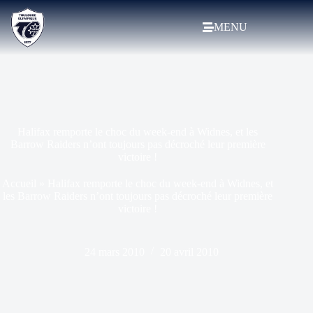
MENU
Halifax remporte le choc du week-end à Widnes, et les
Barrow Raiders n’ont toujours pas décroché leur première
victoire !
Accueil
»
Halifax remporte le choc du week-end à Widnes, et
les Barrow Raiders n’ont toujours pas décroché leur première
victoire !
24 mars 2010
20 avril 2010