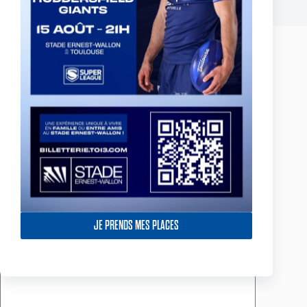
Laisser un commentaire
Votre adresse e-mail ne sera pas publiée.
Les champs obligatoires sont
indiqués avec
*
Nom
*
E-mail
*
Site web
JE PRENDS MES PLACES
Ajouter un commentaire
*