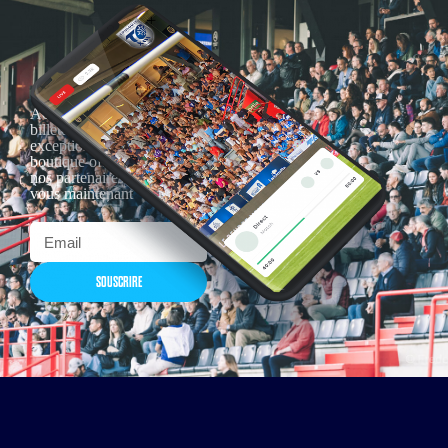
Actualités, nouveautés,
billetterie, remises
exceptionnelles dans la
boutique officielles & chez
nos partenaires… Inscrivez-
vous maintenant
SOUSCRIRE