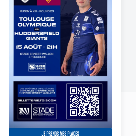
BILLETTERIE PARTENAIRE DEMI-FINALE
CHAMPIONSHIP 2024 – ABONNÉS INDIGO
2 octobre 2024
Laisser un commentaire
Votre adresse e-mail ne sera pas publiée.
Les champs obligatoires sont
indiqués avec
*
Nom
*
JE PRENDS MES PLACES