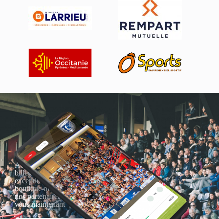
Actualités, nouveautés,
billetterie, remises
exceptionnelles dans la
boutique officielles & chez
nos partenaires… Inscrivez-
vous maintenant