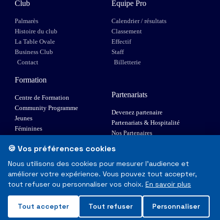
Club
Equipe Pro
Palmarès
Calendrier / résultats
Histoire du club
Classement
La Table Ovale
Effectif
Business Club
Staff
Contact
Billetterie
Formation
Partenariats
Centre de Formation
Community Programme
Devenez partenaire
Jeunes
Partenariats & Hospitalité
Féminines
Nos Partenaires
XIII Fauteuil
🍪 Vos préférences cookies
Elite 1
Nous utilisons des cookies pour mesurer l'audience et
améliorer votre expérience. Vous pouvez tout accepter,
© Toulouse Olympique XIII - Tous droits réservés
tout refuser ou personnaliser vos choix.
En savoir plus
Mentions Légales & RGPD
Tout accepter
Tout refuser
Personnaliser
Made with
❤
in Toulouse