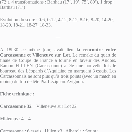
(72’), 4 transformations : Barthau (17’, 19’, 75’, 80’), 1 drop :
Barthau (71’)
Evolution du score : 0-6, 0-12, 4-12, 8-12, 8-16, 8-20, 14-20,
18-20, 18-21, 18-27, 18-33.
—
A 18h30 ce même jour, avait lieu
la rencontre entre
Carcassonne et Villeneuve sur Lot
. Le remake du quart de
finale de Coupe de France a tourné en faveur des Audois.
Eamon HILLEN (Carcassonne) a été une nouvelle fois le
bourreau des Léopards d’Aquitaine en marquant 3 essais. Les
Carcassonnais ne sont plus qu’à trois points (avec un match en
moins) du trio de tête Pia-Lézignan-Avignon.
Fiche technique :
Carcassonne 32
– Villeneuve sur Lot 22
Mi-temps : 4 – 4
Carcassonne : 6 essais : Hillen x3 ; Alberola ; Soum ;