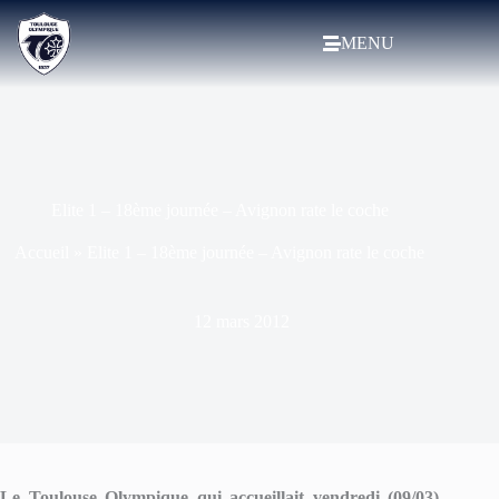
MENU
Elite 1 – 18ème journée – Avignon rate le coche
Accueil
»
Elite 1 – 18ème journée – Avignon rate le coche
12 mars 2012
Le Toulouse Olympique qui accueillait vendredi (09/03)