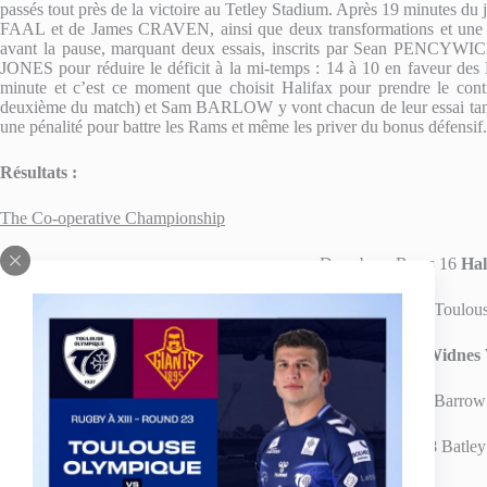
passés tout près de la victoire au Tetley Stadium. Après 19 minutes du
FAAL et de James CRAVEN, ainsi que deux transformations et une 
avant la pause, marquant deux essais, inscrits par Sean PENCYWI
JONES pour réduire le déficit à la mi-temps : 14 à 10 en faveur des
minute et c’est ce moment que choisit Halifax pour prendre le 
deuxième du match) et Sam BARLOW y vont chacun de leur essai tan
une pénalité pour battre les Rams et même les priver du bonus défensif.
Résultats :
The Co-operative Championship
Dewsbury Rams 16
Hal
Featherstone Rovers 90
Toulous
Hunslet Hawks 22
Widnes
Sheffield
Eagles 30
Barrow 
York
City
Knights 18
Batley