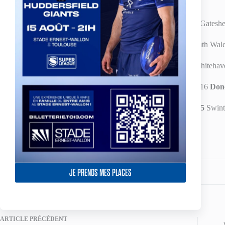
Co-operative Championship One
Keighley Cougars 92
Gateshe
London
Skolars 27
South Wale
Oldham
40
Whitehav
Rochdale Hornets 16
Don
Workington Town 25
Swint
Partagez votre amour
JE PRENDS MES PLACES
ARTICLE
PRÉCÉDENT