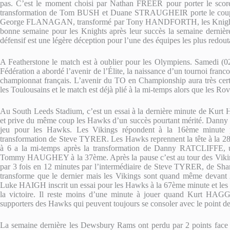
pas. C’est le moment choisi par Nathan FREER pour porter le score
transformation de Tom BUSH et Duane STRAUGHEIR porte le coup fi
George FLANAGAN, transformé par Tony HANDFORTH, les Knights s’
bonne semaine pour les Knights après leur succès la semaine derniè
défensif est une légère déception pour l’une des équipes les plus redo
A Featherstone le match est à oublier pour les Olympiens. Samedi (02
Fédération a abordé l’avenir de l’Élite, la naissance d’un tournoi fran
championnat français. L’avenir du TO en Championship aura très cert
les Toulousains et le match est déjà plié à la mi-temps alors que les Rov
Au South Leeds Stadium, c’est un essai à la dernière minute de Kur
et prive du même coup les Hawks d’un succès pourtant mérité. Danny
jeu pour les Hawks. Les Vikings répondent à la 16ème minu
transformation de Steve TYRER. Les Hawks reprennent la tête à la 
à 6 a la mi-temps après la transformation de Danny RATCLIFFE, un
Tommy HAUGHEY à la 37ème. Après la pause c’est au tour des Vikings 
par 3 fois en 12 minutes par l’intermédiaire de Steve TYRER, d
transforme que le dernier mais les Vikings sont quand même devant 
Luke HAIGH inscrit un essai pour les Hawks à la 67ème minute et les
la victoire. Il reste moins d’une minute à jouer quand Kurt HAGG
supporters des Hawks qui peuvent toujours se consoler avec le point d
La semaine dernière les Dewsbury Rams ont perdu par 2 points face 