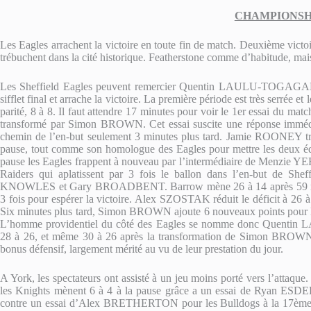
CHAMPIONSHI
Les Eagles arrachent la victoire en toute fin de match. Deuxième victo
trébuchent dans la cité historique. Featherstone comme d’habitude, mai
Les Sheffield Eagles peuvent remercier Quentin LAULU-TOGAGAE qu
sifflet final et arrache la victoire. La première période est très serrée e
parité, 8 à 8. Il faut attendre 17 minutes pour voir le 1er essai du m
transformé par Simon BROWN. Cet essai suscite une réponse imméd
chemin de l’en-but seulement 3 minutes plus tard. Jamie ROONEY tr
pause, tout comme son homologue des Eagles pour mettre les deux équ
pause les Eagles frappent à nouveau par l’intermédiaire de Menzie YE
Raiders qui aplatissent par 3 fois le ballon dans l’en-but de S
KNOWLES et Gary BROADBENT. Barrow mène 26 à 14 après 59 minu
3 fois pour espérer la victoire. Alex SZOSTAK réduit le déficit à 26
Six minutes plus tard, Simon BROWN ajoute 6 nouveaux points pour le
L’homme providentiel du côté des Eagles se nomme donc Quenti
28 à 26, et même 30 à 26 après la transformation de Simon BROWN.
bonus défensif, largement mérité au vu de leur prestation du jour.
A York, les spectateurs ont assisté à un jeu moins porté vers l’attaque.
les Knights mènent 6 à 4 à la pause grâce a un essai de Ryan ES
contre un essai d’Alex BRETHERTON pour les Bulldogs à la 17ème m