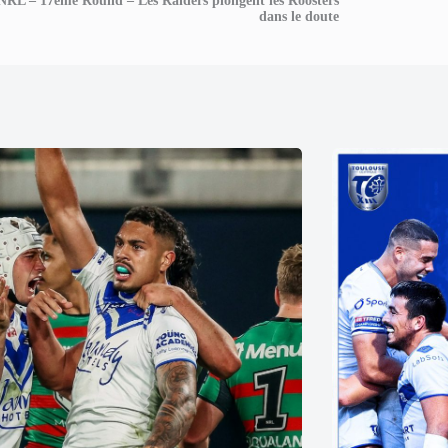
NRL – 17ème Round – Les Raiders plongent les Roosters
dans le doute