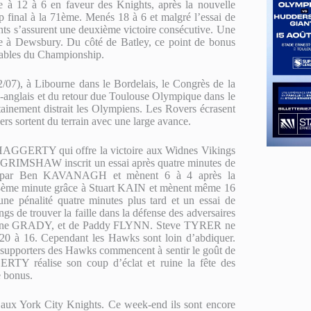
 à 12 à 6 en faveur des Knights, après la nouvelle
nal à la 71ème. Menés 18 à 6 et malgré l’essai de
assurent une deuxième victoire consécutive. Une
re à Dewsbury. Du côté de Batley, ce point de bonus
utables du Championship.
/07), à Libourne dans le Bordelais, le Congrès de la
co-anglais et du retour due Toulouse Olympique dans le
ainement distrait les Olympiens. Les Rovers écrasent
ers sortent du terrain avec une large avance.
t HAGGERTY qui offre la victoire aux Widnes Vikings
 GRIMSHAW inscrit un essai après quatre minutes de
te par Ben KAVANAGH et mènent 6 à 4 après la
28ème minute grâce à Stuart KAIN et mènent même 16
e pénalité quatre minutes plus tard et un essai de
de trouver la faille dans la défense des adversaires
e Shane GRADY, et de Paddy FLYNN. Steve TYRER ne
20 à 16. Cependant les Hawks sont loin d’abdiquer.
 supporters des Hawks commencent à sentir le goût de
ERTY réalise son coup d’éclat et ruine la fête des
e bonus.
aux York City Knights. Ce week-end ils sont encore