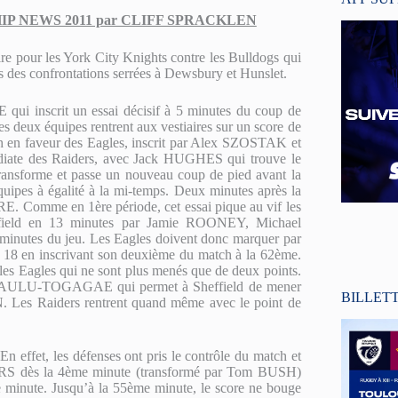
P NEWS 2011 par CLIFF SPRACKLEN
ire pour les York City Knights contre les Bulldogs qui
s des confrontations serrées à Dewsbury et Hunslet.
i inscrit un essai décisif à 5 minutes du coup de
t les deux équipes rentrent aux vestiaires sur un score de
atch en faveur des Eagles, inscrit par Alex SZOSTAK et
iate des Raiders, avec Jack HUGHES qui trouve le
ansforme et passe un nouveau coup de pied avant la
ipes à égalité à la mi-temps. Deux minutes après la
RE. Comme en 1ère période, cet essai pique au vif les
heffield en 13 minutes par Jamie ROONEY, Michael
tes du jeu. Les Eagles doivent donc marquer par
 à 18 en inscrivant son deuxième du match à la 62ème.
s Eagles qui ne sont plus menés que de deux points.
n LAULU-TOGAGAE qui permet à Sheffield de mener
BILLET
 Les Raiders rentrent quand même avec le point de
 En effet, les défenses ont pris le contrôle du match et
DERS dès la 4ème minute (transformé par Tom BUSH)
inute. Jusqu’à la 55ème minute, le score ne bouge