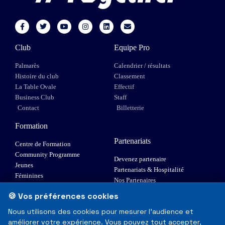
Club
Equipe Pro
Palmarès
Calendrier / résultats
Histoire du club
Classement
La Table Ovale
Effectif
Business Club
Staff
Contact
Billetterie
Formation
Partenariats
Centre de Formation
Community Programme
Devenez partenaire
Jeunes
Partenariats & Hospitalité
Féminines
Nos Partenaires
XIII Fauteuil
🍪 Vos préférences cookies
Elite 1
Nous utilisons des cookies pour mesurer l'audience et
améliorer votre expérience. Vous pouvez tout accepter,