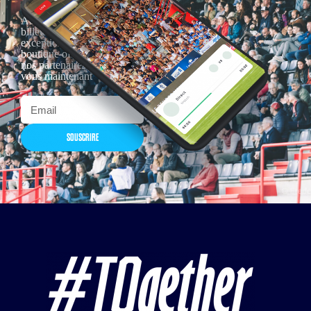
Actualités, nouveautés,
billetterie, remises
exceptionnelles dans la
boutique officielles & chez
nos partenaires… Inscrivez-
vous maintenant
SOUSCRIRE