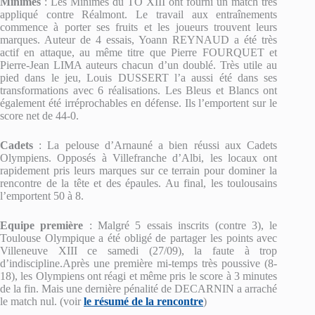
Minimes
: Les Minimes du TO XIII ont fourni un match très
appliqué contre Réalmont. Le travail aux entraînements
commence à porter ses fruits et les joueurs trouvent leurs
marques. Auteur de 4 essais, Yoann REYNAUD a été très
actif en attaque, au même titre que Pierre FOURQUET et
Pierre-Jean LIMA auteurs chacun d’un doublé. Très utile au
pied dans le jeu, Louis DUSSERT l’a aussi été dans ses
transformations avec 6 réalisations. Les Bleus et Blancs ont
également été irréprochables en défense. Ils l’emportent sur le
score net de 44-0.
Cadets
: La pelouse d’Arnauné a bien réussi aux Cadets
Olympiens. Opposés à Villefranche d’Albi, les locaux ont
rapidement pris leurs marques sur ce terrain pour dominer la
rencontre de la tête et des épaules. Au final, les toulousains
l’emportent 50 à 8.
Equipe première
: Malgré 5 essais inscrits (contre 3), le
Toulouse Olympique a été obligé de partager les points avec
Villeneuve XIII ce samedi (27/09), la faute à trop
d’indiscipline.Après une première mi-temps très poussive (8-
18), les Olympiens ont réagi et même pris le score à 3 minutes
de la fin. Mais une dernière pénalité de DECARNIN a arraché
le match nul. (voir
le résumé de la rencontre
)