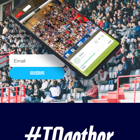
Actualités, nouveautés,
billetterie, remises
exceptionnelles dans la
boutique officielles & chez
nos partenaires… Inscrivez-
vous maintenant
SOUSCRIRE