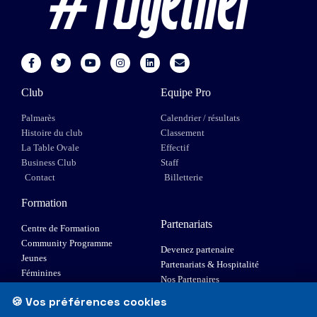
Club
Equipe Pro
Palmarès
Calendrier / résultats
Histoire du club
Classement
La Table Ovale
Effectif
Business Club
Staff
Contact
Billetterie
Formation
Partenariats
Centre de Formation
Community Programme
Devenez partenaire
Jeunes
Partenariats & Hospitalité
Féminines
Nos Partenaires
XIII Fauteuil
🍪 Vos préférences cookies
Elite 1