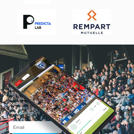
Actualités, nouveautés,
billetterie, remises
exceptionnelles dans la
boutique officielles & chez
nos partenaires… Inscrivez-
vous maintenant