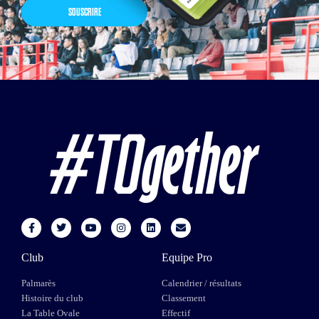
SOUSCRIRE
Club
Equipe Pro
Palmarès
Calendrier / résultats
Histoire du club
Classement
La Table Ovale
Effectif