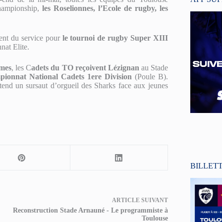
Championship,
les Roselionnes, l’Ecole de rugby, les
nent du service pour
le tournoi de rugby Super XIII
nat Elite.
imes
, les C
adets du TO reçoivent Lézignan
au Stade
ionnat National Cadets 1ere Division
(Poule B).
tend un sursaut d’orgueil des Sharks face aux jeunes
BILLET
ARTICLE
SUIVANT
Reconstruction Stade Arnauné - Le programmiste à
Toulouse