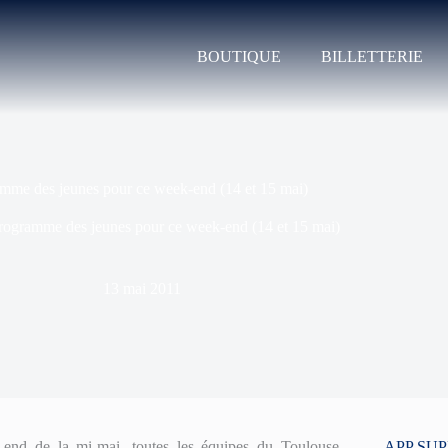
BOUTIQUE
BILLETTERIE
mme des jeunes pour ce week-end (14 et 15 mai)
rogramme des jeunes pour ce week-end (14 et 15 mai)
13 mai 2011
end de la mi-mai, toutes les équipes du Toulouse
APP SU