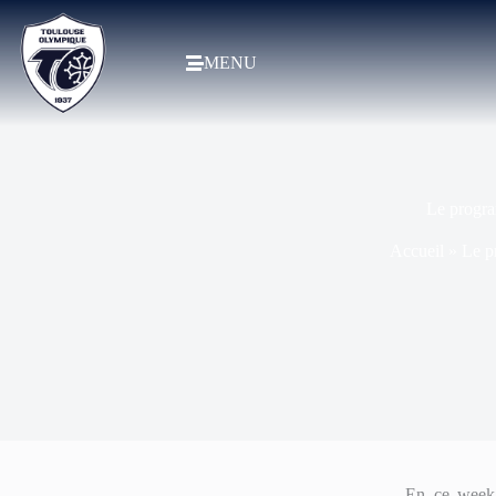
MENU
Le progra
Accueil
»
Le p
En ce week-