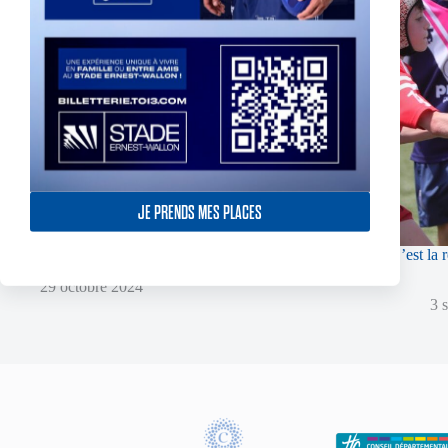
JE PRENDS MES PLACES
Ouverture de la vente de sapins de noël à l’association
C’est la 
!
29 octobre 2024
3 