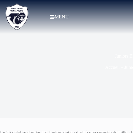
MENU
Juniors E
Accueil
»
Juni
Le 25 octobre dernier, les Juniors ont eu droit à une surprise de taille