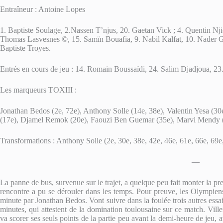
Entraîneur : Antoine Lopes
1. Baptiste Soulage, 2.Nassen T’njus, 20. Gaetan Vick ; 4. Quentin Njie
Thomas Lasvesnes ©, 15. Samïn Bouafia, 9. Nabil Kalfat, 10. Nader G
Baptiste Troyes.
Entrés en cours de jeu : 14. Romain Boussaïdi, 24. Salim Djadjoua, 2
Les marqueurs TOXIII :
Jonathan Bedos (2e, 72e), Anthony Solle (14e, 38e), Valentin Yesa (3
(17e), Djamel Remok (20e), Faouzi Ben Guemar (35e), Marvi Mendy (4
Transformations : Anthony Solle (2e, 30e, 38e, 42e, 46e, 61e, 66e, 69e
—
La panne de bus, survenue sur le trajet, a quelque peu fait monter la pres
rencontre a pu se dérouler dans les temps. Pour preuve, les Olympiens 
minute par Jonathan Bedos. Vont suivre dans la foulée trois autres ess
minutes, qui attestent de la domination toulousaine sur ce match. Ville
va scorer ses seuls points de la partie peu avant la demi-heure de jeu, 