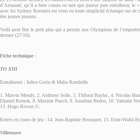
d’Arnauné, qu’il a bien connu en tant que joueur puis entraîneur, l
avec les Sydney Roosters est venu en toute simplicité échanger sur de 
des jeunes joueurs.
Voilà peut être le petit plus qui a permis aux Olympiens de l’emporte
dernier (27/10).
Fiche technique
:
TO XIII
Entraîneurs : Julien Gerin & Maha Rambello
1. Marvin Mendy, 2. Anthony Solle, 3. Thibaut Baylac, 4. Nicolas Bia
Djamel Remok, 8. Maxime Puech, 9. Jonathan Bedos, 10. Valentin Ye
13. Hugo Rivron ©.
Entrés en cours de jeu : 14. Jean-Baptiste Bousquet, 15. Emir-Walid 
Villeneuve