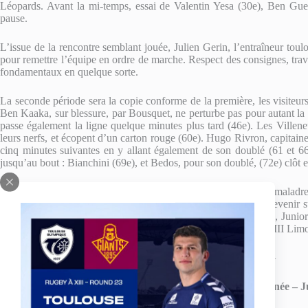
Léopards. Avant la mi-temps, essai de Valentin Yesa (30e), Ben Gue
pause.
L’issue de la rencontre semblant jouée, Julien Gerin, l’entraîneur toulo
pour remettre l’équipe en ordre de marche. Respect des consignes, trava
fondamentaux en quelque sorte.
La seconde période sera la copie conforme de la première, les visiteur
Ben Kaaka, sur blessure, par Bousquet, ne perturbe pas pour autant l
passe également la ligne quelque minutes plus tard (46e). Les Villen
leurs nerfs, et écopent d’un carton rouge (60e). Hugo Rivron, capitaine
cinq minutes suivantes en y allant également de son doublé (61 et 66
jusqu’au bout : Bianchini (69e), et Bedos, pour son doublé, (72e) clôt 
Toutefois sans un certain relâchement dans l’application ou de maladre
encore plus lourd. La séance vidéo de ce mardi permettra de revenir 
Championnat de France Elite s’interrompt pour deux semaines, Junior
Elite du TO XIII sera donc le samedi 16 novembre, contre le XIII Lim
—
Résultats 5ème journée – Ju