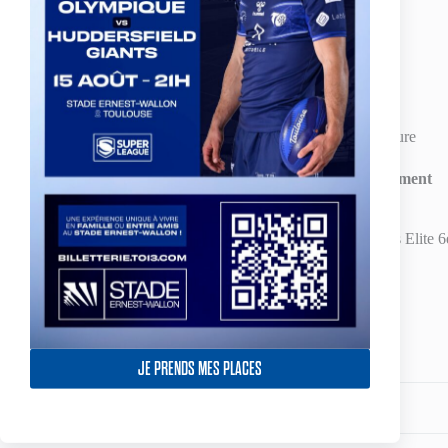
XIII Limouxin 32
– 30 SO Avignon
Villeneuve 4 –
70 Toulouse Olympique XIII
Albi-Lescure 18 –
30 AS Carcassonne XIII
Lézignan – Saint Estève-XIII Catalan reporté à une date ultérieure
Classement
JGT
JE PRENDS MES PLACES
Partagez votre amour