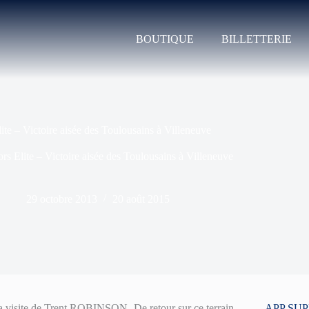
BOUTIQUE
BILLETTERIE
lite – Victoire aisée des Toulousains à Villeneuve
ors Elite – Victoire aisée des Toulousains à Villeneuve
29 octobre 2013
20 août 2015
 : la visite de Trent ROBINSON. De retour sur ce terrain
APP SU