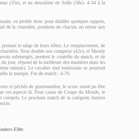
mar (35e), et un deuxième de Solle (38e). 4-34 à la
usain, en profite donc pour distiller quelques rappels,
il de la charnière, positions de chacun, un retour aux
s prenant le siège de leurs hôtes. Le remplacement, de
a charnière. Yesa double son compteur (42e), et Mendy
euvois submergés, perdent le contrôle du match, et de
 du jour, répond de la meilleure des manières dans les
ème minute). Le cavalier seul toulousain se poursuit
enfin la marque. Fin du match : 4-70.
sses et péchés de gourmandise, le score aurait pu être
sur ces aspects là. Pour cause de Coupe du Monde, le
s compris. Le prochain match de la catégorie Juniors
ouxin.
niors Elite