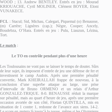
WOOD ; 13. Andrew BENTLEY. Entrés en jeu : Mourad
KRIOUACHE, Cyril MOLINER, Clément BOYER, Eloni
VUNAKECE.
FCL
: Stacul; Sid, Michau, Calegari, Piquemal (o) Benausse,
(m) Carrère; Lignères (cap.); Nègre, Cooper; Ancely,
Boudebza, O’Hara. Entrés en jeu : Pulu, Liauzun, Lézina,
Tort.
Le match
:
Le TO en contrôle pendant plus d’une heure
Les Toulousains ne vont pas se laisser le temps de douter. Sûrs
de leur sujet, ils imposent d’entrée de jeu une défense de fer et
investissent le camp Audois. Après une première pénalité
convertie, Mark KHEIRALLAH frappe de nouveau, à la
conclusion d’une superbe attaque au large, une prise
d’intervalle de Bruno ORMENO et un relais d’Arthur
GONZALEZ-TRIQUE. 8-0. BENAUSSE réduit la marque
sur pénalité, mais au quart d’heure de jeu, après une première
occasion avortée de son côté, Florian QUINTILLA, mis en
situation de 1 contre 1, redonne de l’avance aux siens. 14-2.
Le score en restera là jusqu’à la pause, même si les Olympiens