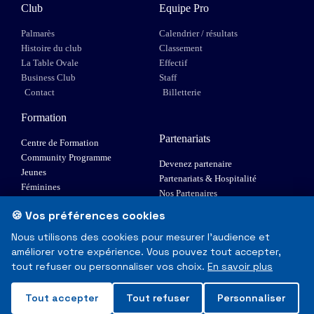
Club
Equipe Pro
Palmarès
Calendrier / résultats
Histoire du club
Classement
La Table Ovale
Effectif
Business Club
Staff
Contact
Billetterie
Formation
Partenariats
Centre de Formation
Community Programme
Devenez partenaire
Jeunes
Partenariats & Hospitalité
Féminines
Nos Partenaires
XIII Fauteuil
🍪 Vos préférences cookies
Elite 1
Nous utilisons des cookies pour mesurer l'audience et
améliorer votre expérience. Vous pouvez tout accepter,
© Toulouse Olympique XIII - Tous droits réservés
tout refuser ou personnaliser vos choix.
En savoir plus
Mentions Légales & RGPD
Tout accepter
Tout refuser
Personnaliser
Made with
❤
in Toulouse