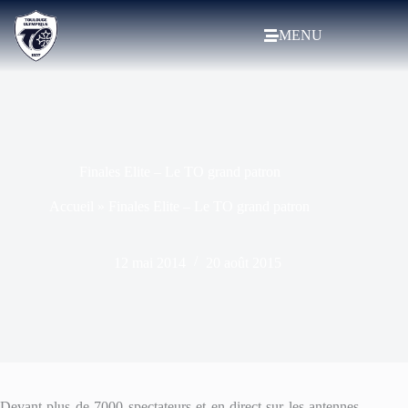
MENU
Finales Elite – Le TO grand patron
Accueil
»
Finales Elite – Le TO grand patron
12 mai 2014
20 août 2015
Devant plus de 7000 spectateurs et en direct sur les antennes