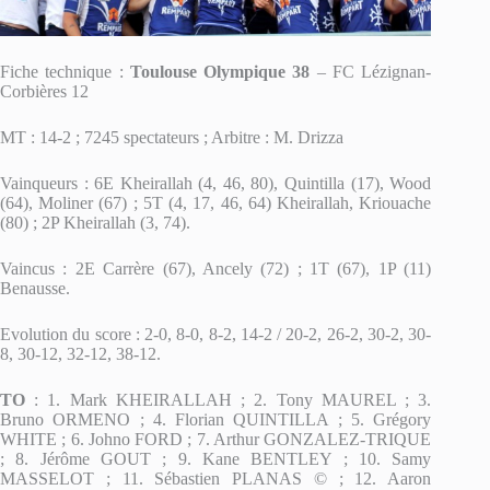
Fiche technique :
Toulouse Olympique 38
– FC Lézignan-
Corbières 12
MT : 14-2 ; 7245 spectateurs ; Arbitre : M. Drizza
Vainqueurs : 6E Kheirallah (4, 46, 80), Quintilla (17), Wood
(64), Moliner (67) ; 5T (4, 17, 46, 64) Kheirallah, Kriouache
(80) ; 2P Kheirallah (3, 74).
Vaincus : 2E Carrère (67), Ancely (72) ; 1T (67), 1P (11)
Benausse.
Evolution du score : 2-0, 8-0, 8-2, 14-2 / 20-2, 26-2, 30-2, 30-
8, 30-12, 32-12, 38-12.
TO
: 1. Mark KHEIRALLAH ; 2. Tony MAUREL ; 3.
Bruno ORMENO ; 4. Florian QUINTILLA ; 5. Grégory
WHITE ; 6. Johno FORD ; 7. Arthur GONZALEZ-TRIQUE
; 8. Jérôme GOUT ; 9. Kane BENTLEY ; 10. Samy
MASSELOT ; 11. Sébastien PLANAS © ; 12. Aaron