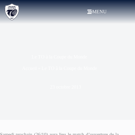
MENU
Le TO à la Coupe du Monde
Accueil
»
Le TO à la Coupe du Monde
23 octobre 2013
Samedi prochain (26/10) aura lieu le match d’ouverture de la