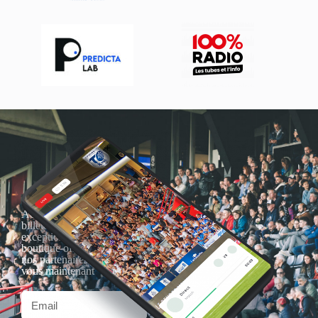
Actualités, nouveautés,
billetterie, remises
exceptionnelles dans la
boutique officielles & chez
nos partenaires… Inscrivez-
vous maintenant