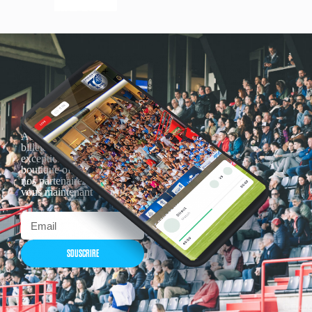
Actualités, nouveautés,
billetterie, remises
exceptionnelles dans la
boutique officielles & chez
nos partenaires… Inscrivez-
vous maintenant
SOUSCRIRE