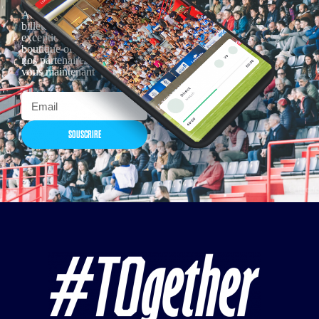
Actualités, nouveautés,
billetterie, remises
exceptionnelles dans la
boutique officielles & chez
nos partenaires… Inscrivez-
vous maintenant
SOUSCRIRE