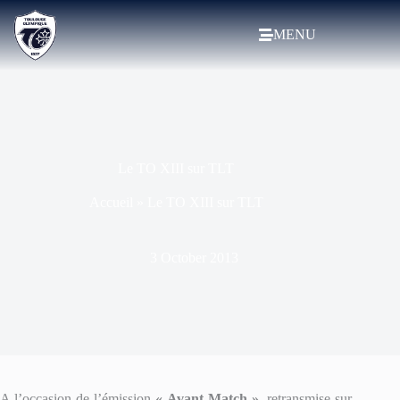
MENU
Le TO XIII sur TLT
Accueil
»
Le TO XIII sur TLT
3 October 2013
A l’occasion de
l’émission
« Avant Match »,
retransmise
sur