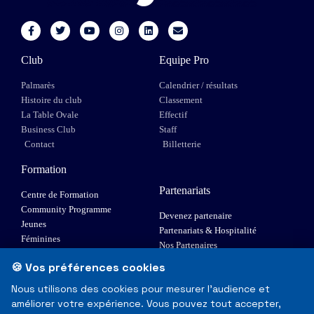
Club
Equipe Pro
Palmarès
Calendrier / résultats
Histoire du club
Classement
La Table Ovale
Effectif
Business Club
Staff
Contact
Billetterie
Formation
Partenariats
Centre de Formation
Community Programme
Devenez partenaire
Jeunes
Partenariats & Hospitalité
Féminines
Nos Partenaires
XIII Fauteuil
🍪 Vos préférences cookies
Elite 1
Nous utilisons des cookies pour mesurer l'audience et
améliorer votre expérience. Vous pouvez tout accepter,