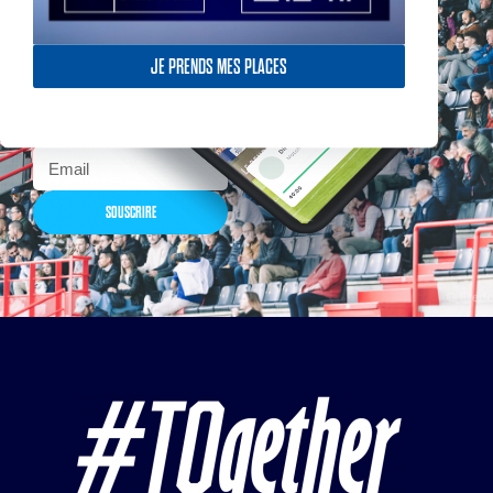
Actualités, nouveautés,
billetterie, remises
exceptionnelles dans la
JE PRENDS MES PLACES
boutique officielles & chez
nos partenaires… Inscrivez-
vous maintenant
SOUSCRIRE