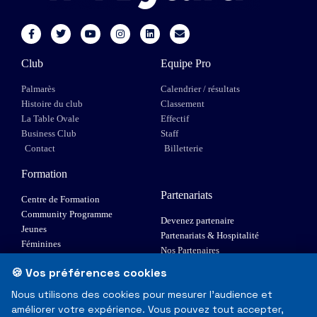
Club
Equipe Pro
Palmarès
Calendrier / résultats
Histoire du club
Classement
La Table Ovale
Effectif
Business Club
Staff
Contact
Billetterie
Formation
Partenariats
Centre de Formation
Community Programme
Devenez partenaire
Jeunes
Partenariats & Hospitalité
Féminines
Nos Partenaires
XIII Fauteuil
🍪 Vos préférences cookies
Elite 1
Nous utilisons des cookies pour mesurer l'audience et
améliorer votre expérience. Vous pouvez tout accepter,