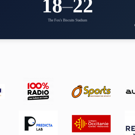
18
–
22
The Fox's Biscuits Stadium