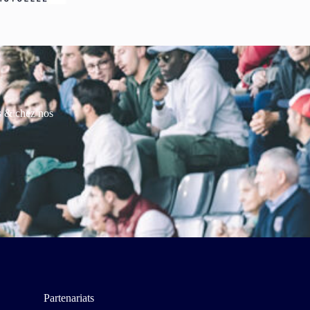
es & chez nos
Partenariats