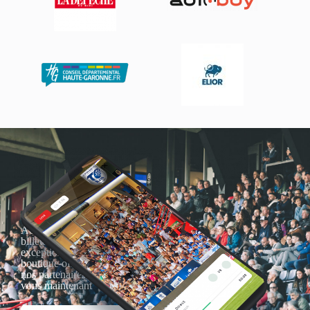
Actualités, nouveautés,
billetterie, remises
exceptionnelles dans la
boutique officielles & chez
nos partenaires… Inscrivez-
vous maintenant