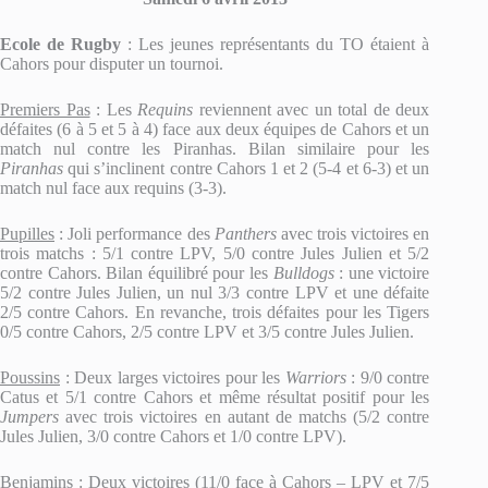
Ecole de Rugby
: Les jeunes représentants du TO étaient à
Cahors pour disputer un tournoi.
Premiers Pas
: Les
Requins
reviennent avec un total de deux
défaites (6 à 5 et 5 à 4) face aux deux équipes de Cahors et un
match nul contre les Piranhas. Bilan similaire pour les
Piranhas
qui s’inclinent contre Cahors 1 et 2 (5-4 et 6-3) et un
match nul face aux requins (3-3).
Pupilles
: Joli performance des
Panthers
avec trois victoires en
trois matchs : 5/1 contre LPV, 5/0 contre Jules Julien et 5/2
contre Cahors. Bilan équilibré pour les
Bulldogs
: une victoire
5/2 contre Jules Julien, un nul 3/3 contre LPV et une défaite
2/5 contre Cahors. En revanche, trois défaites pour les Tigers
0/5 contre Cahors, 2/5 contre LPV et 3/5 contre Jules Julien.
Poussins
: Deux larges victoires pour les
Warriors
: 9/0 contre
Catus et 5/1 contre Cahors et même résultat positif pour les
Jumpers
avec trois victoires en autant de matchs (5/2 contre
Jules Julien, 3/0 contre Cahors et 1/0 contre LPV).
Benjamins
: Deux victoires (11/0 face à Cahors – LPV et 7/5