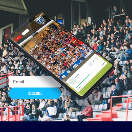
Actualités, nouveautés,
billetterie, remises
exceptionnelles dans la
boutique officielles & chez
nos partenaires… Inscrivez-
vous maintenant
SOUSCRIRE