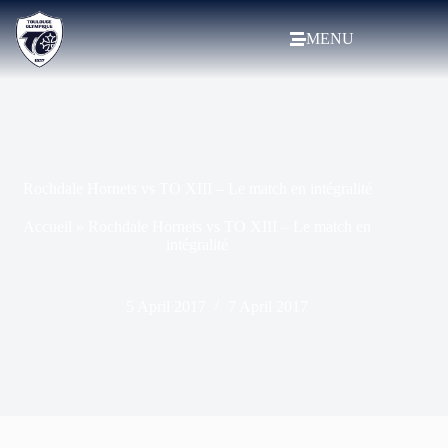
MENU
Rochdale Hornets vs TO XIII – Le match en intégralité
Accueil
»
Rochdale Hornets vs TO XIII – Le match en
intégralité
5 April 2017
7 April 2017