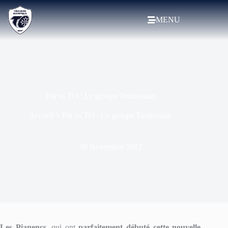
MENU
Pia vs TO : Le groupe Toulousain
Accueil
»
Pia vs TO : Le groupe Toulousain
30 November 2012
Les Pianencs
, qui ont
parfaitement débuté cette nouvelle