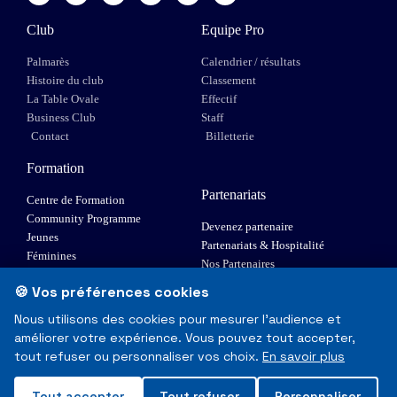
Club
Equipe Pro
Palmarès
Calendrier / résultats
Histoire du club
Classement
La Table Ovale
Effectif
Business Club
Staff
Contact
Billetterie
Formation
Partenariats
Centre de Formation
Community Programme
Devenez partenaire
Jeunes
Partenariats & Hospitalité
Féminines
Nos Partenaires
XIII Fauteuil
🍪 Vos préférences cookies
Elite 1
Nous utilisons des cookies pour mesurer l'audience et
améliorer votre expérience. Vous pouvez tout accepter,
© Toulouse Olympique XIII - Tous droits réservés
tout refuser ou personnaliser vos choix.
En savoir plus
Mentions Légales & RGPD
Tout accepter
Tout refuser
Personnaliser