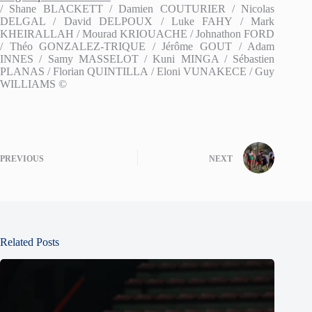
/ Shane BLACKETT / Damien COUTURIER / Nicolas
DELGAL / David DELPOUX / Luke FAHY / Mark
KHEIRALLAH / Mourad KRIOUACHE / Johnathon FORD
/ Théo GONZALEZ-TRIQUE / Jérôme GOUT / Adam
INNES / Samy MASSELOT / Kuni MINGA / Sébastien
PLANAS / Florian QUINTILLA / Eloni VUNAKECE / Guy
WILLIAMS ©
PREVIOUS
NEXT
Related Posts