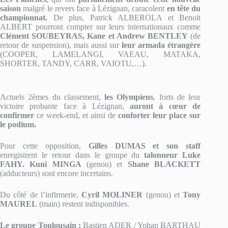
saison
malgré le revers face à Lézignan, caracolent
en tête du
championnat.
De plus, Patrick ALBEROLA et Benoit
ALBERT pourront compter sur leurs internationaux comme
Clément SOUBEYRAS, Kane et Andrew BENTLEY
(de
retour de suspension), mais aussi sur
leur armada étrangère
(COOPER, LAMELANGI, VAEAU, MATAKA,
SHORTER, TANDY, CARR, VAIOTU,…).
Actuels 2èmes du classement,
les Olympiens
, forts de leur
victoire probante face à Lézignan,
auront à cœur de
confirmer
ce week-end, et ainsi de
conforter leur place sur
le podium.
Pour cette opposition,
Gilles DUMAS et son staff
enregistrent le retour dans le groupe du
talonneur Luke
FAHY. Kuni MINGA
(genou) et
Shane BLACKETT
(adducteurs) sont encore incertains.
Du côté de l’infirmerie,
Cyril MOLINER
(genou) et
Tony
MAUREL
(main) restent indisponibles.
Le groupe Toulousain :
Bastien ADER / Yohan BARTHAU