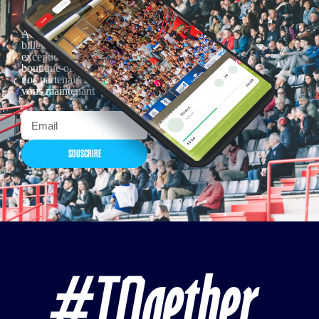
Actualités, nouveautés,
billetterie, remises
exceptionnelles dans la
boutique officielles & chez
nos partenaires… Inscrivez-
vous maintenant
SOUSCRIRE