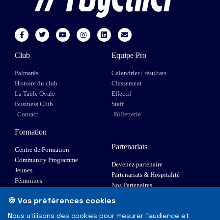
Club
Equipe Pro
Palmarès
Calendrier / résultats
Histoire du club
Classement
La Table Ovale
Effectif
Business Club
Staff
Contact
Billetterie
Formation
Partenariats
Centre de Formation
Community Programme
Devenez partenaire
Jeunes
Partenariats & Hospitalité
Féminines
Nos Partenaires
XIII Fauteuil
🍪 Vos préférences cookies
Elite 1
Nous utilisons des cookies pour mesurer l'audience et