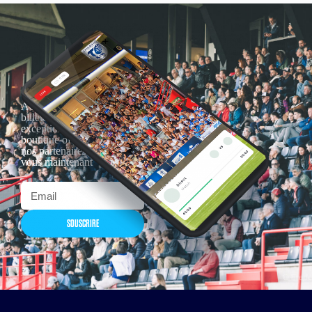
Actualités, nouveautés,
billetterie, remises
exceptionnelles dans la
boutique officielles & chez
nos partenaires… Inscrivez-
vous maintenant
SOUSCRIRE