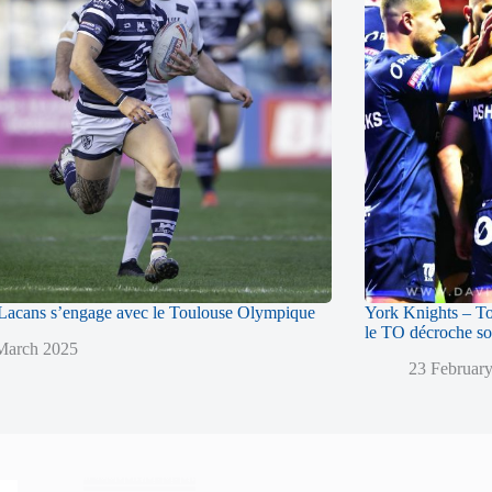
acans s’engage avec le Toulouse Olympique
York Knights – T
le TO décroche so
March 2025
23 Februar