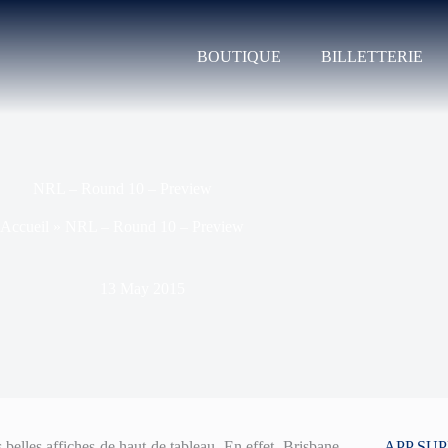
BOUTIQUE
BILLETTERIE
NRL – Round 10 – Preview
Accueil
»
NRL – Round 10 – Preview
13 May 2015
les affiches de haut de tableau. En effet, Brisbane
APP SU