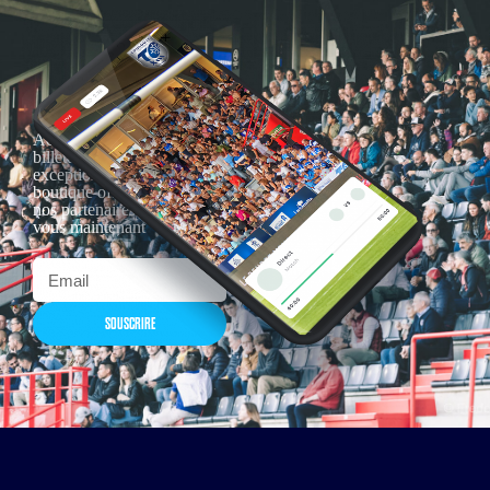
Actualités, nouveautés,
billetterie, remises
exceptionnelles dans la
boutique officielles & chez
nos partenaires… Inscrivez-
vous maintenant
SOUSCRIRE