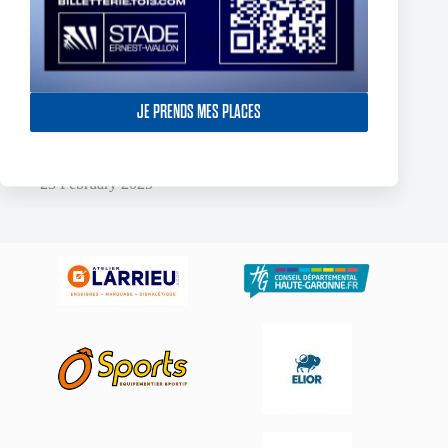
JE PRENDS MES PLACES
York Knights – Toulouse Olympique – Dans la douleur le TO
décroche son premier succès de 2025
23 February 2025