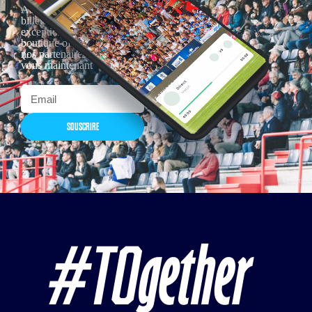
Actualités, nouveautés,
billetterie, remises
exceptionnelles dans la
boutique officielles & chez
nos partenaires… Inscrivez-
vous maintenant
SOUSCRIRE