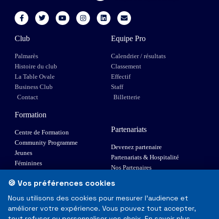
Club
Equipe Pro
Palmarès
Calendrier / résultats
Histoire du club
Classement
La Table Ovale
Effectif
Business Club
Staff
Contact
Billetterie
Formation
Partenariats
Centre de Formation
Community Programme
Devenez partenaire
Jeunes
Partenariats & Hospitalité
Féminines
Nos Partenaires
XIII Fauteuil
🍪 Vos préférences cookies
Elite 1
Nous utilisons des cookies pour mesurer l'audience et
améliorer votre expérience. Vous pouvez tout accepter,
© Toulouse Olympique XIII - Tous droits réservés
tout refuser ou personnaliser vos choix.
En savoir plus