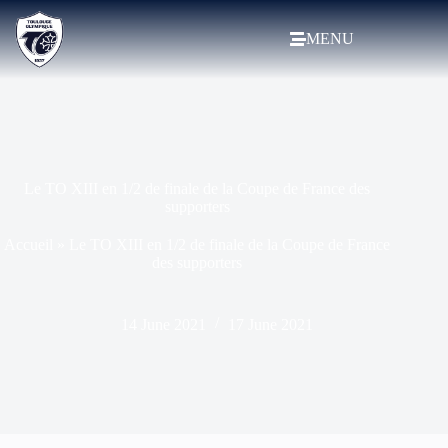
MENU
Le TO XIII en 1/2 de finale de la Coupe de France des
supporters
Accueil
»
Le TO XIII en 1/2 de finale de la Coupe de France
des supporters
14 June 2021
17 June 2021