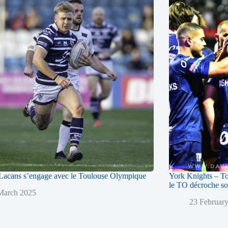
acans s’engage avec le Toulouse Olympique
York Knights – T
le TO décroche so
March 2025
23 Februar