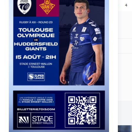
Share your love
PREVIOUS
POST
Super League - Round 8 - Les Dragons se relancent
Related Posts