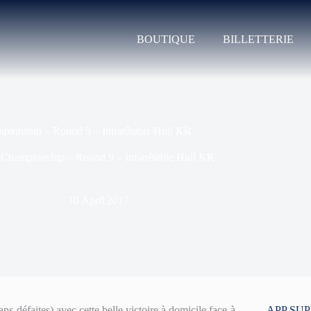
BOUTIQUE
BILLETTERIE
pionship – Round 9 – Innarêtable Hull KR
»
Championship – Round 9 – Innarêtable Hull KR
10 April 2017
s défaites) avec cette belle victoire à domicile face à
APP SU