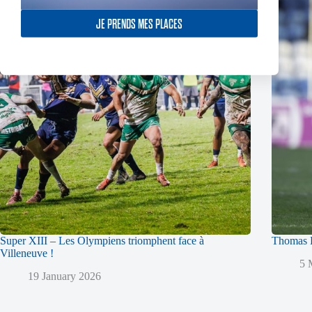
JE PRENDS MES PLACES
Super XIII – Les Olympiens triomphent face à
Thomas L
Villeneuve !
5 
19 January 2026