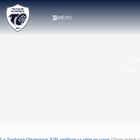
MENU
Cham
Accueil
Le Toulouse Olympique XIII améliore sa série en cours
(5ème match san